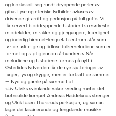
og klokkespill seg rundt dryppende perler av
gitar. Lyse og eteriske lydbilder avløses av
drivende gitarriff og perkusjon på full guffe. Vi
får servert bloddryppende historier fra mørkeste
middelalder, mirakler og gjengangere, kjærlighet
og inderlig himmel-lengsel. I sentrum står som
før de uslitelige og tidløse folkemelodiene som er
formet og slipt gjennom århundrene. Når
melodiene og historiene formes på nytt i
Østerlides lydverden får de nye sjatteringer av
farger, lys og skygge, men er fortsatt de samme:
– Nye og gamle på samme tid!
«Liv Ulviks svimlande vakre kveding møter det
botnsolide kompet Andreas Haddelands strenger
og Ulrik Ibsen Thorsruds perkusjon, og saman
lagar dei fascinerande og fengslande musikk»