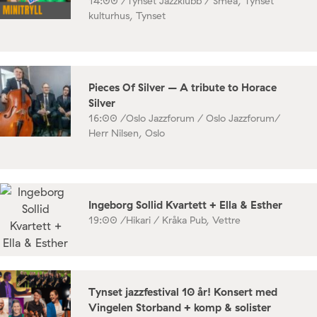
14:00 /
Tynset Jazzklubb / Smea, Tynset
kulturhus, Tynset
Pieces Of Silver – A tribute to Horace
Silver
16:00 /
Oslo Jazzforum / Oslo Jazzforum/
Herr Nilsen, Oslo
Ingeborg Sollid Kvartett + Ella & Esther
19:00 /
Hikari / Kråka Pub, Vettre
Tynset jazzfestival 10 år! Konsert med
Vingelen Storband + komp & solister