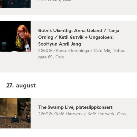
Gutvik Ukentlig: Anna Ueland / Tanja
Orning / Ketil Gutvik + Ungsoloen:
SooHyun April Jang
20:00 /
Konsertforeninga / Café Mir, Toftes
gate 69, Oslo
27. august
The Swamp Live, plateslippkonsert
20:00 /
Kafé Hærverk / Kafé Hærverk, Oslo