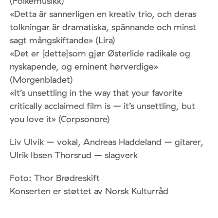
(Folkemusikk)
«Detta är sannerligen en kreativ trio, och deras
tolkningar är dramatiska, spännande och minst
sagt mångskiftande» (Lira)
«Det er [dette]som gjør Østerlide radikale og
nyskapende, og eminent hørverdige»
(Morgenbladet)
«It’s unsettling in the way that your favorite
critically acclaimed film is – it’s unsettling, but
you love it» (Corpsonore)
Liv Ulvik – vokal, Andreas Haddeland – gitarer,
Ulrik Ibsen Thorsrud – slagverk
Foto: Thor Brødreskift
Konserten er støttet av Norsk Kulturråd