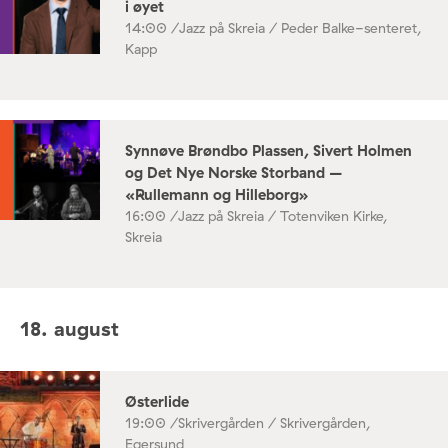
i øyet
14:00 /
Jazz på Skreia / Peder Balke-senteret,
Kapp
Synnøve Brøndbo Plassen, Sivert Holmen
og Det Nye Norske Storband –
«Rullemann og Hilleborg»
16:00 /
Jazz på Skreia / Totenviken Kirke,
Skreia
18. august
Østerlide
19:00 /
Skrivergården / Skrivergården,
Egersund