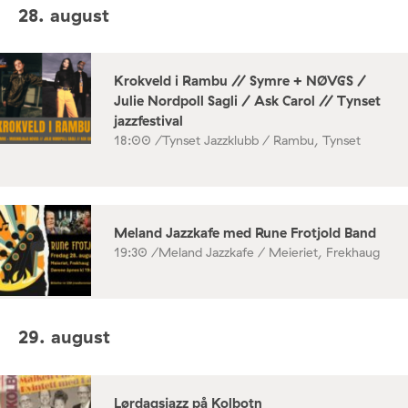
28. august
Krokveld i Rambu // Symre + NØVGS /
Julie Nordpoll Sagli / Ask Carol // Tynset
jazzfestival
18:00 /
Tynset Jazzklubb / Rambu, Tynset
Meland Jazzkafe med Rune Frotjold Band
19:30 /
Meland Jazzkafe / Meieriet, Frekhaug
29. august
Lørdagsjazz på Kolbotn