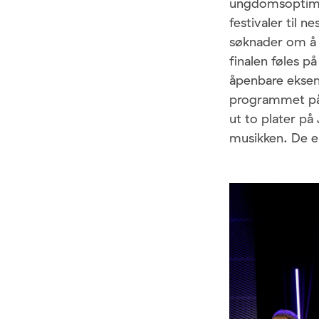
ungdomsoptimis
festivaler til n
søknader om 
finalen føles p
åpenbare eksem
programmet på 
ut to plater på
musikken. De er