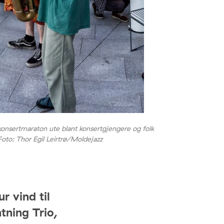
konsertmaraton ute blant konsertgjengere og folk
. Foto: Thor Egil Leirtrø/Moldejazz
r vind til
tning Trio,