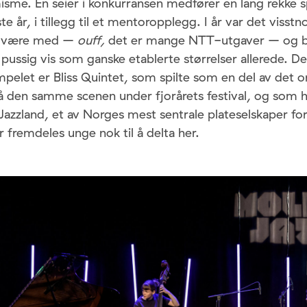
me. En seier i konkurransen medfører en lang rekke sp
este år, i tillegg til et mentoropplegg. I år var det viss
å være med –
ouff,
det er mange NTT-utgaver – og b
å pussig vis som ganske etablerte størrelser allerede. D
pelet er Bliss Quintet, som spilte som en del av det 
den samme scenen under fjorårets festival, og som ha
 Jazzland, et av Norges mest sentrale plateselskaper fo
 fremdeles unge nok til å delta her.