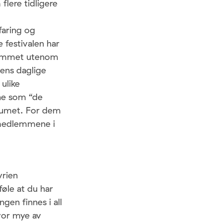
flere tidligere
faring og
e festivalen har
ogrammet utenom
ens daglige
 ulike
ene som “de
ikumet. For dem
 medlemmene i
vrien
føle at du har
ngen finnes i all
hvor mye av