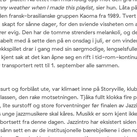
nny weather when I made this playlist,
sier hun. Låta p
en fransk-brasilianske gruppen Kaoma fra 1989. Tvert
 skapt for sånne dager, for den sviende vissheten om a
arer evig. Den har de tomme strenders melankoli, og d
kabelt med å sette den på en onsdag i juli, er om vinde
rekkspillet drar i gang med sin sørgmodige, lengselsfull
en kjent sak at det kan åpne seg en rift i tid-rom-konti
ir transportert rett til 1. september alle sammen.
 surt og forblåst ute, var klimaet inne på Storyville, kl
Plassen, den rake motsetningen. Tjåka fullt klokka fire 
lite surstoff og store forventninger før finalen av Jazz
 unge jazzmusikere skal kåres. Musikk er som kjent ikk
ortsett fra denne dagen. Jazzintro har eksistert siden 
r sånn sett en av de institusjonelle bærebjelkene i den n