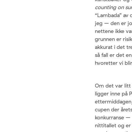
counting on su
“Lambada” av d
jeg – den er jo
nettene ikke v
grunnen er risi
akkurat i det t
så fall er det 
hvoretter vi bl
Om det var litt
ligger inne på 
ettermiddagen, 
cupen der årets
konkurranse – b
nittitallet og e