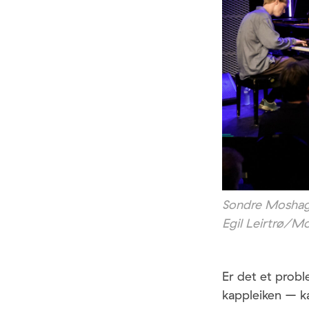
Sondre Moshagen
Egil Leirtrø/Mo
Er det et prob
kappleiken – ka