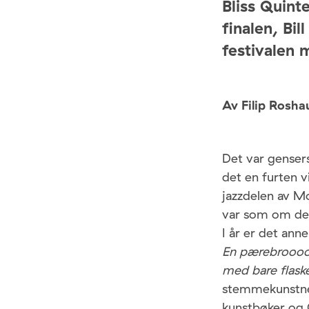
Bliss Quint
finalen, Bil
festivalen 
Av Filip Rosh
Det var genser
det en furten v
jazzdelen av M
var som om de i
I år er det ann
En pærebroooos,
med bare flas
stemmekunstner
kunstbøker og 