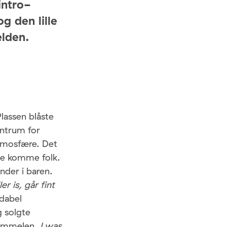
intro-
og den lille
elden.
lassen blåste
entrum for
tmosfære. Det
lle komme folk.
ender i baren.
 is, går fint
dabel
g solgte
himmelen.
I was