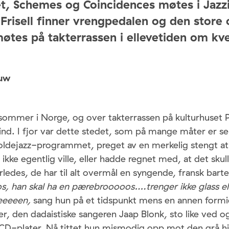
et, Schemes og Coincidences møtes i Jazz
l Frisell finner vrengpedalen og den store 
møtes på takterrassen i ellevetiden om kv
auw
sommer i Norge, og over takterrassen på kulturhuset P
ind. I fjor var dette stedet, som på mange måter er s
oldejazz-programmet, preget av en merkelig stengt a
kke egentlig ville, eller hadde regnet med, at det sku
erledes, de har til alt overmål en syngende, fransk bart
 han skal ha en pærebrooooos….trenger ikke glass eller
keeeeen,
sang hun på et tidspunkt mens en annen formi
, den dadaistiske sangeren Jaap Blonk, sto like ved o
CD-plater. Nå tittet hun mismodig opp mot den grå 