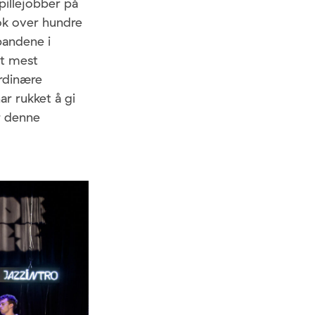
illejobber på
tnok over hundre
andene i
et mest
ordinære
r rukket å gi
r denne