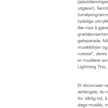
jazzutdanningen
utgaver). Samti
turnéprogrammet
tydelige uttrykk
like mye å gjør
gratiskonserte
gateparade. Mus
musikklinjer og
voksne”, deres
er musikere s
Lightning Trio,
Et showcase-se
setlengde, du r
for dårlig tid, å
slags musikk, m