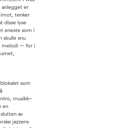
å anlegget er
 imot, tenker
t disse lyse
et eneste som i
n skulle snu
e melodi – for i
nuumet,
ubblokalet som
på
intro, musikk-
e en
slutten av
orske jazzens