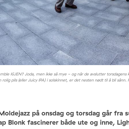
emble IGJEN? Joda, men ikke så mye - og når de avslutter torsdagens 
olig pils (eller Juicy IPA) i solskinnet, er det nesten nødt til å bli sånn
oldejazz på onsdag og torsdag går fra su
p Blonk fascinerer både ute og inne, Ligh