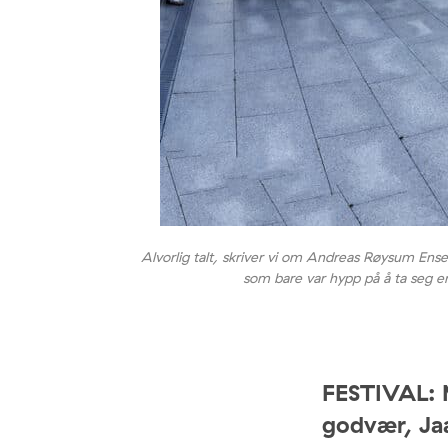
Alvorlig talt, skriver vi om Andreas Røysum Ens
som bare var hypp på å ta seg en r
FESTIVAL: M
godvær, Jaa