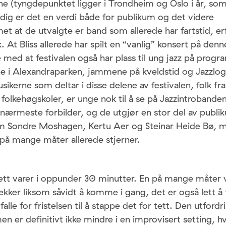
e (tyngdepunktet ligger i Trondheim og Oslo i år, som 
dig er det en verdi både for publikum og det videre
 at de utvalgte er band som allerede har fartstid, er
. At Bliss allerede har spilt en “vanlig” konsert på denn
e med at festivalen også har plass til ung jazz på pr
ne i Alexandraparken, jammene på kveldstid og Jazzlog
ikerne som deltar i disse delene av festivalen, folk fra
 folkehøgskoler, er unge nok til å se på Jazzintroband
 nærmeste forbilder, og de utgjør en stor del av publ
om Sondre Moshagen, Kertu Aer og Steinar Heide Bø,
 på mange måter allerede stjerner.
tt varer i oppunder 30 minutter. En på mange måter 
ekker liksom såvidt å komme i gang, det er også lett å 
 falle for fristelsen til å stappe det for tett. Den utfordri
en er definitivt ikke mindre i en improvisert setting, 