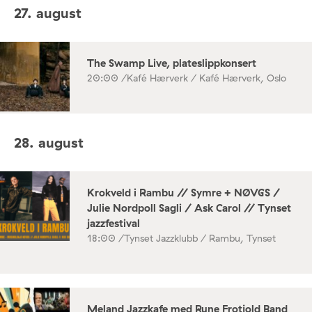
27. august
The Swamp Live, plateslippkonsert
20:00 /
Kafé Hærverk / Kafé Hærverk, Oslo
28. august
Krokveld i Rambu // Symre + NØVGS /
Julie Nordpoll Sagli / Ask Carol // Tynset
jazzfestival
18:00 /
Tynset Jazzklubb / Rambu, Tynset
Meland Jazzkafe med Rune Frotjold Band