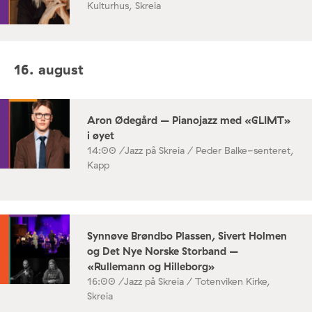
Kulturhus, Skreia
16. august
Aron Ødegård – Pianojazz med «GLIMT»
i øyet
14:00 /
Jazz på Skreia / Peder Balke-senteret,
Kapp
Synnøve Brøndbo Plassen, Sivert Holmen
og Det Nye Norske Storband –
«Rullemann og Hilleborg»
16:00 /
Jazz på Skreia / Totenviken Kirke,
Skreia