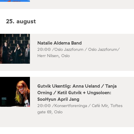
25. august
Natalie Aldema Band
20:00 /
Oslo Jazzforum / Oslo Jazzforum/
Herr Nilsen, Oslo
Gutvik Ukentlig: Anna Ueland / Tanja
Orning / Ketil Gutvik + Ungsoloen:
SooHyun April Jang
20:00 /
Konsertforeninga / Café Mir, Toftes
gate 69, Oslo