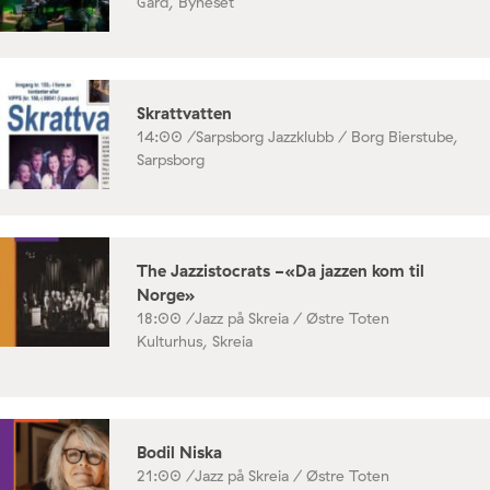
Gård, Byneset
Skrattvatten
14:00 /
Sarpsborg Jazzklubb / Borg Bierstube,
Sarpsborg
The Jazzistocrats -«Da jazzen kom til
Norge»
18:00 /
Jazz på Skreia / Østre Toten
Kulturhus, Skreia
Bodil Niska
21:00 /
Jazz på Skreia / Østre Toten