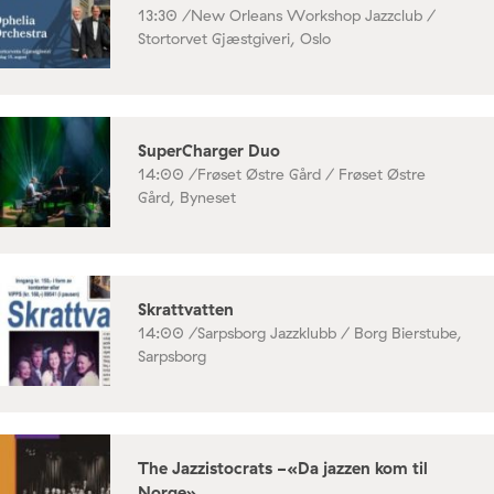
13:30 /
New Orleans Workshop Jazzclub /
Stortorvet Gjæstgiveri, Oslo
SuperCharger Duo
14:00 /
Frøset Østre Gård / Frøset Østre
Gård, Byneset
Skrattvatten
14:00 /
Sarpsborg Jazzklubb / Borg Bierstube,
Sarpsborg
The Jazzistocrats -«Da jazzen kom til
Norge»