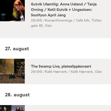
Gutvik Ukentlig: Anna Ueland / Tanja
Orning / Ketil Gutvik + Ungsoloen:
SooHyun April Jang
20:00 /
Konsertforeninga / Café Mir, Toftes
gate 69, Oslo
27. august
The Swamp Live, plateslippkonsert
20:00 /
Kafé Hærverk / Kafé Hærverk, Oslo
28. august