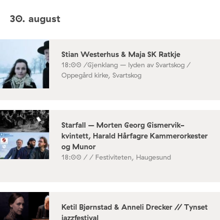
30. august
Stian Westerhus & Maja SK Ratkje
18:00 /
Gjenklang – lyden av Svartskog /
Oppegård kirke, Svartskog
Starfall – Morten Georg Gismervik-
kvintett, Harald Hårfagre Kammerorkester
og Munor
18:00 /
/ Festiviteten, Haugesund
Ketil Bjørnstad & Anneli Drecker // Tynset
jazzfestival