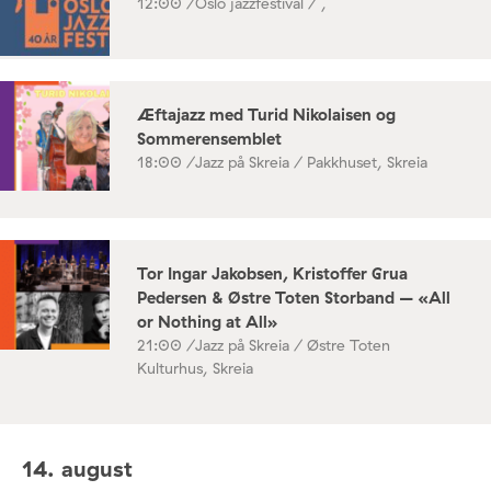
12:00 /
Oslo jazzfestival / ,
Æftajazz med Turid Nikolaisen og
Sommerensemblet
18:00 /
Jazz på Skreia / Pakkhuset, Skreia
Tor Ingar Jakobsen, Kristoffer Grua
Pedersen & Østre Toten Storband – «All
or Nothing at All»
21:00 /
Jazz på Skreia / Østre Toten
Kulturhus, Skreia
14. august