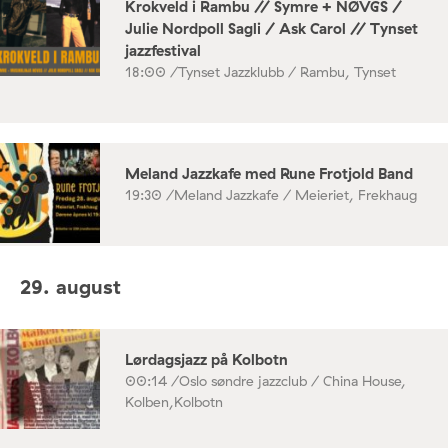
Krokveld i Rambu // Symre + NØVGS /
Julie Nordpoll Sagli / Ask Carol // Tynset
jazzfestival
18:00 /
Tynset Jazzklubb / Rambu, Tynset
Meland Jazzkafe med Rune Frotjold Band
19:30 /
Meland Jazzkafe / Meieriet, Frekhaug
29. august
Lørdagsjazz på Kolbotn
00:14 /
Oslo søndre jazzclub / China House,
Kolben,Kolbotn