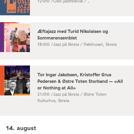
12:00 /
Oslo jazzfestival / ,
Æftajazz med Turid Nikolaisen og
Sommerensemblet
18:00 /
Jazz på Skreia / Pakkhuset, Skreia
Tor Ingar Jakobsen, Kristoffer Grua
Pedersen & Østre Toten Storband – «All
or Nothing at All»
21:00 /
Jazz på Skreia / Østre Toten
Kulturhus, Skreia
14. august