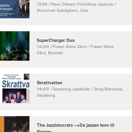
13:30 /
New Orleans Workshop Jazzclub /
Stortorvet Gjæstgiveri, Oslo
SuperCharger Duo
14:00 /
Frøset Østre Gård / Frøset Østre
Gård, Byneset
Skrattvatten
14:00 /
Sarpsborg Jazzklubb / Borg Bierstube,
Sarpsborg
The Jazzistocrats -«Da jazzen kom til
Norge»