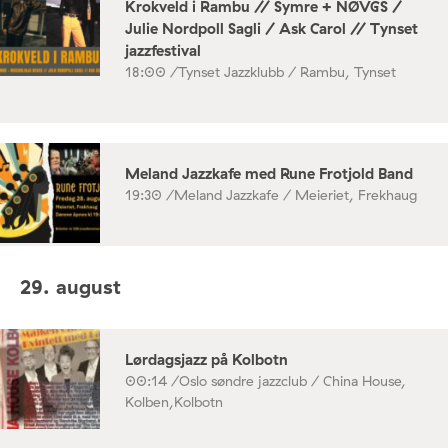
Krokveld i Rambu // Symre + NØVGS /
Julie Nordpoll Sagli / Ask Carol // Tynset
jazzfestival
18:00 /
Tynset Jazzklubb / Rambu, Tynset
Meland Jazzkafe med Rune Frotjold Band
19:30 /
Meland Jazzkafe / Meieriet, Frekhaug
29. august
Lørdagsjazz på Kolbotn
00:14 /
Oslo søndre jazzclub / China House,
Kolben,Kolbotn