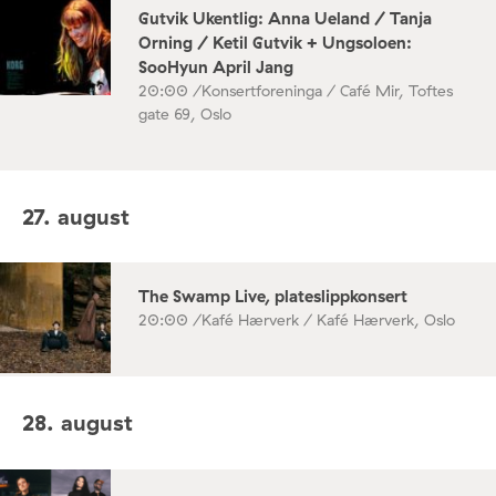
Gutvik Ukentlig: Anna Ueland / Tanja
Orning / Ketil Gutvik + Ungsoloen:
SooHyun April Jang
20:00 /
Konsertforeninga / Café Mir, Toftes
gate 69, Oslo
27. august
The Swamp Live, plateslippkonsert
20:00 /
Kafé Hærverk / Kafé Hærverk, Oslo
28. august