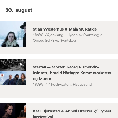
30. august
Stian Westerhus & Maja SK Ratkje
18:00 /
Gjenklang – lyden av Svartskog /
Oppegård kirke, Svartskog
Starfall – Morten Georg Gismervik-
kvintett, Harald Hårfagre Kammerorkester
og Munor
18:00 /
/ Festiviteten, Haugesund
Ketil Bjørnstad & Anneli Drecker // Tynset
jazzfestival