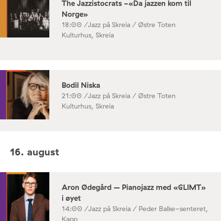
The Jazzistocrats -«Da jazzen kom til
Norge»
18:00 /
Jazz på Skreia / Østre Toten
Kulturhus, Skreia
Bodil Niska
21:00 /
Jazz på Skreia / Østre Toten
Kulturhus, Skreia
16. august
Aron Ødegård – Pianojazz med «GLIMT»
i øyet
14:00 /
Jazz på Skreia / Peder Balke-senteret,
Kapp