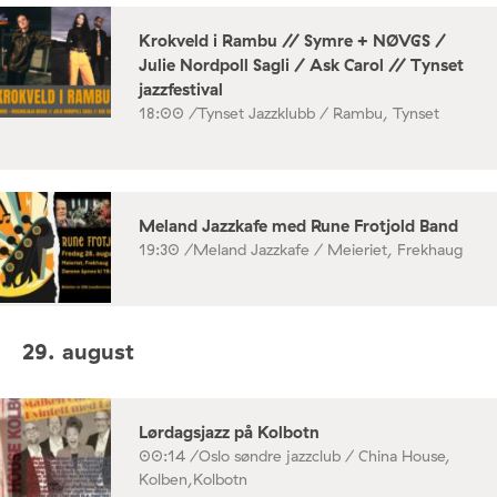
Krokveld i Rambu // Symre + NØVGS /
Julie Nordpoll Sagli / Ask Carol // Tynset
jazzfestival
18:00 /
Tynset Jazzklubb / Rambu, Tynset
Meland Jazzkafe med Rune Frotjold Band
19:30 /
Meland Jazzkafe / Meieriet, Frekhaug
29. august
Lørdagsjazz på Kolbotn
00:14 /
Oslo søndre jazzclub / China House,
Kolben,Kolbotn