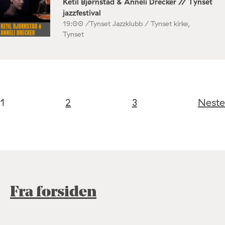
Ketil Bjørnstad & Anneli Drecker // Tynset
jazzfestival
19:00 /
Tynset Jazzklubb / Tynset kirke,
Tynset
1
2
3
Neste
Fra forsiden