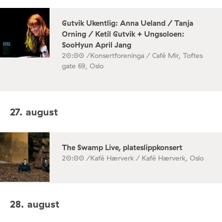
Gutvik Ukentlig: Anna Ueland / Tanja
Orning / Ketil Gutvik + Ungsoloen:
SooHyun April Jang
20:00 /
Konsertforeninga / Café Mir, Toftes
gate 69, Oslo
27. august
The Swamp Live, plateslippkonsert
20:00 /
Kafé Hærverk / Kafé Hærverk, Oslo
28. august