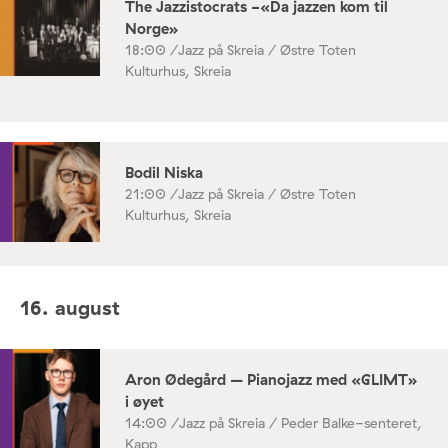
The Jazzistocrats -«Da jazzen kom til
Norge»
18:00 /
Jazz på Skreia / Østre Toten
Kulturhus, Skreia
Bodil Niska
21:00 /
Jazz på Skreia / Østre Toten
Kulturhus, Skreia
16. august
Aron Ødegård – Pianojazz med «GLIMT»
i øyet
14:00 /
Jazz på Skreia / Peder Balke-senteret,
Kapp