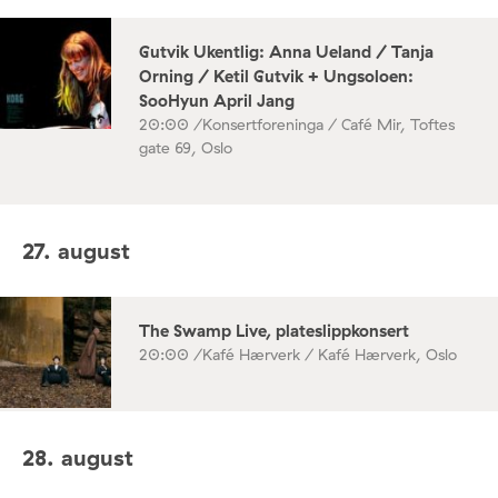
Gutvik Ukentlig: Anna Ueland / Tanja
Orning / Ketil Gutvik + Ungsoloen:
SooHyun April Jang
20:00 /
Konsertforeninga / Café Mir, Toftes
gate 69, Oslo
27. august
The Swamp Live, plateslippkonsert
20:00 /
Kafé Hærverk / Kafé Hærverk, Oslo
28. august