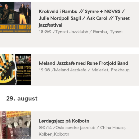
Krokveld i Rambu // Symre + NØVGS /
Julie Nordpoll Sagli / Ask Carol // Tynset
jazzfestival
18:00 /
Tynset Jazzklubb / Rambu, Tynset
Meland Jazzkafe med Rune Frotjold Band
19:30 /
Meland Jazzkafe / Meieriet, Frekhaug
29. august
Lørdagsjazz på Kolbotn
00:14 /
Oslo søndre jazzclub / China House,
Kolben,Kolbotn