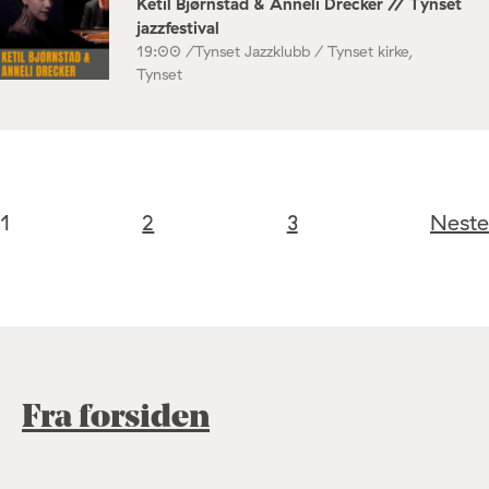
Ketil Bjørnstad & Anneli Drecker // Tynset
jazzfestival
19:00 /
Tynset Jazzklubb / Tynset kirke,
Tynset
1
2
3
Neste
Fra forsiden