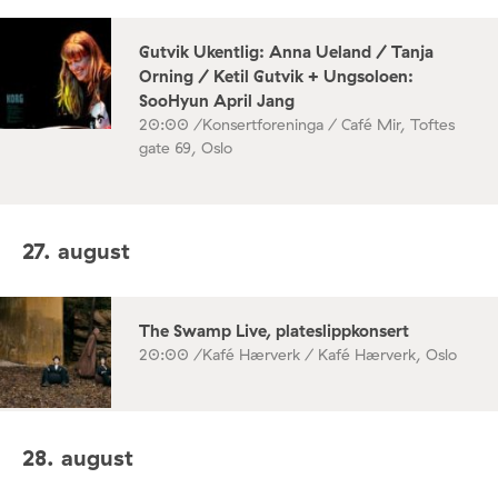
Gutvik Ukentlig: Anna Ueland / Tanja
Orning / Ketil Gutvik + Ungsoloen:
SooHyun April Jang
20:00 /
Konsertforeninga / Café Mir, Toftes
gate 69, Oslo
27. august
The Swamp Live, plateslippkonsert
20:00 /
Kafé Hærverk / Kafé Hærverk, Oslo
28. august