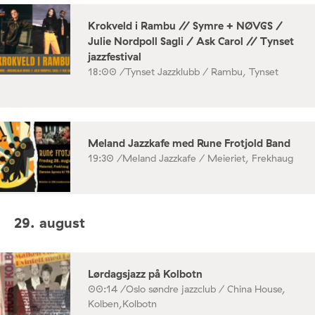
Krokveld i Rambu // Symre + NØVGS /
Julie Nordpoll Sagli / Ask Carol // Tynset
jazzfestival
18:00 /
Tynset Jazzklubb / Rambu, Tynset
Meland Jazzkafe med Rune Frotjold Band
19:30 /
Meland Jazzkafe / Meieriet, Frekhaug
29. august
Lørdagsjazz på Kolbotn
00:14 /
Oslo søndre jazzclub / China House,
Kolben,Kolbotn