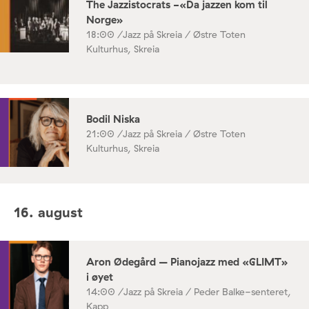
The Jazzistocrats -«Da jazzen kom til
Norge»
18:00 /
Jazz på Skreia / Østre Toten
Kulturhus, Skreia
Bodil Niska
21:00 /
Jazz på Skreia / Østre Toten
Kulturhus, Skreia
16. august
Aron Ødegård – Pianojazz med «GLIMT»
i øyet
14:00 /
Jazz på Skreia / Peder Balke-senteret,
Kapp