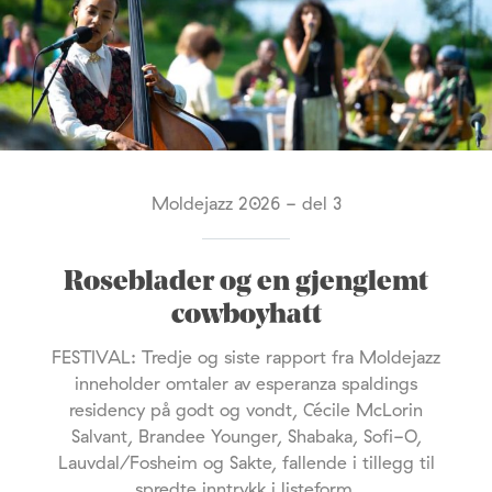
Moldejazz 2026 - del 3
Roseblader og en gjenglemt
cowboyhatt
FESTIVAL: Tredje og siste rapport fra Moldejazz
inneholder omtaler av esperanza spaldings
residency på godt og vondt, Cécile McLorin
Salvant, Brandee Younger, Shabaka, Sofi-O,
Lauvdal/Fosheim og Sakte, fallende i tillegg til
spredte inntrykk i listeform.