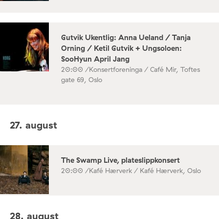
Gutvik Ukentlig: Anna Ueland / Tanja
Orning / Ketil Gutvik + Ungsoloen:
SooHyun April Jang
20:00 /
Konsertforeninga / Café Mir, Toftes
gate 69, Oslo
27. august
The Swamp Live, plateslippkonsert
20:00 /
Kafé Hærverk / Kafé Hærverk, Oslo
28. august