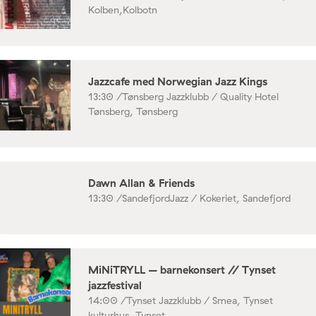
Kolben,Kolbotn
Jazzcafe med Norwegian Jazz Kings
13:30 /
Tønsberg Jazzklubb / Quality Hotel
Tønsberg, Tønsberg
Dawn Allan & Friends
13:30 /
SandefjordJazz / Kokeriet, Sandefjord
MiNiTRYLL – barnekonsert // Tynset
jazzfestival
14:00 /
Tynset Jazzklubb / Smea, Tynset
kulturhus, Tynset