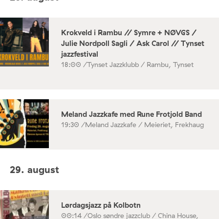
Krokveld i Rambu // Symre + NØVGS /
Julie Nordpoll Sagli / Ask Carol // Tynset
jazzfestival
18:00 /
Tynset Jazzklubb / Rambu, Tynset
Meland Jazzkafe med Rune Frotjold Band
19:30 /
Meland Jazzkafe / Meieriet, Frekhaug
29. august
Lørdagsjazz på Kolbotn
00:14 /
Oslo søndre jazzclub / China House,