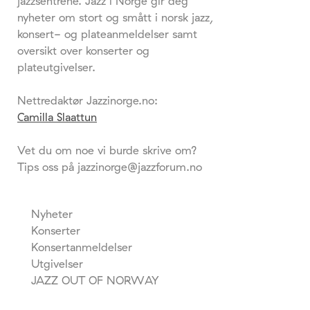
jazzsentrene. Jazz i Norge gir deg
nyheter om stort og smått i norsk jazz,
konsert- og plateanmeldelser samt
oversikt over konserter og
plateutgivelser.
Nettredaktør Jazzinorge.no:
Camilla Slaattun
Vet du om noe vi burde skrive om?
Tips oss på jazzinorge@jazzforum.no
Nyheter
Konserter
Konsertanmeldelser
Utgivelser
JAZZ OUT OF NORWAY