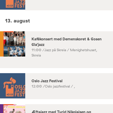
13. august
Kafékonsert med Demenskoret & Gosen
Gla’jazz
11:00 /
Jazz på Skreia / Menighetshuset,
Skreia
Oslo Jazz Festival
12:00 /
Oslo jazzfestival / ,
Æftajazz med Turid Nikolaisen og