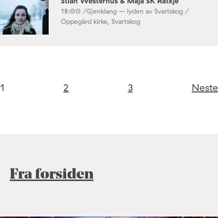
Stian Westerhus & Maja SK Ratkje
18:00 /
Gjenklang – lyden av Svartskog /
Oppegård kirke, Svartskog
1
2
3
Neste
Fra forsiden