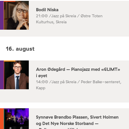
Bodil Niska
21:00 /
Jazz på Skreia / Østre Toten
Kulturhus, Skreia
16. august
Aron Ødegård – Pianojazz med «GLIMT»
i øyet
14:00 /
Jazz på Skreia / Peder Balke-senteret,
Kapp
Synnøve Brøndbo Plassen, Sivert Holmen
og Det Nye Norske Storband –