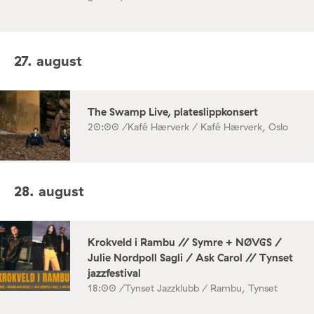
27. august
The Swamp Live, plateslippkonsert
20:00 /
Kafé Hærverk / Kafé Hærverk, Oslo
28. august
Krokveld i Rambu // Symre + NØVGS /
Julie Nordpoll Sagli / Ask Carol // Tynset
jazzfestival
18:00 /
Tynset Jazzklubb / Rambu, Tynset