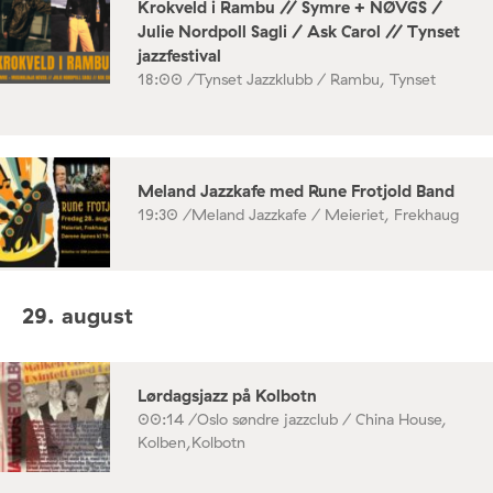
Krokveld i Rambu // Symre + NØVGS /
Julie Nordpoll Sagli / Ask Carol // Tynset
jazzfestival
18:00 /
Tynset Jazzklubb / Rambu, Tynset
Meland Jazzkafe med Rune Frotjold Band
19:30 /
Meland Jazzkafe / Meieriet, Frekhaug
29. august
Lørdagsjazz på Kolbotn
00:14 /
Oslo søndre jazzclub / China House,
Kolben,Kolbotn