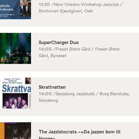
13:30 /
New Orleans Workshop Jazzclub /
Stortorvet Gjæstgiveri, Oslo
SuperCharger Duo
14:00 /
Frøset Østre Gård / Frøset Østre
Gård, Byneset
Skrattvatten
14:00 /
Sarpsborg Jazzklubb / Borg Bierstube,
Sarpsborg
The Jazzistocrats -«Da jazzen kom til
Norge»