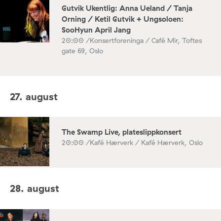
Gutvik Ukentlig: Anna Ueland / Tanja
Orning / Ketil Gutvik + Ungsoloen:
SooHyun April Jang
20:00 /
Konsertforeninga / Café Mir, Toftes
gate 69, Oslo
27. august
The Swamp Live, plateslippkonsert
20:00 /
Kafé Hærverk / Kafé Hærverk, Oslo
28. august