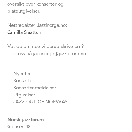
oversikt over konserter og
plateutgivelser.
Nettredaktør Jazzinorge.no:
Camilla Slaattun
Vet du om noe vi burde skrive om?
Tips oss på jazzinorge@jazzforum.no
Nyheter
Konserter
Konsertanmeldelser
Utgivelser
JAZZ OUT OF NORWAY
Norsk jazzforum
Grensen 18