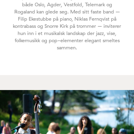
både Oslo, Agder, Vestfold, Telemark og
Rogaland kan glede seg. Med sitt faste band –
Filip Ekestubbe på piano, Niklas Fernqvist på
kontrabass og Snorre Kirk på trommer – inviterer
hun inn i et musikalsk landskap der jazz, vise,
folkemusikk og pop-elementer elegant smeltes
sammen.