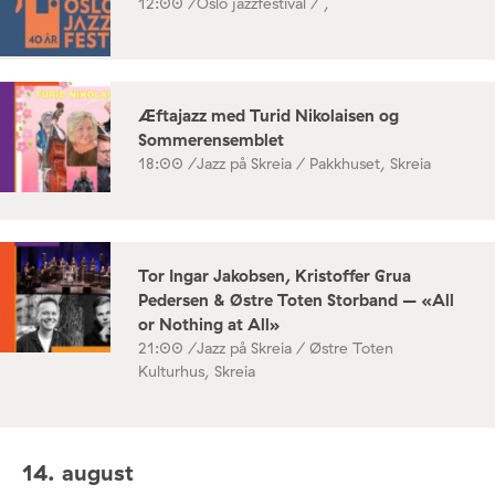
12:00 /
Oslo jazzfestival / ,
Æftajazz med Turid Nikolaisen og
Sommerensemblet
18:00 /
Jazz på Skreia / Pakkhuset, Skreia
Tor Ingar Jakobsen, Kristoffer Grua
Pedersen & Østre Toten Storband – «All
or Nothing at All»
21:00 /
Jazz på Skreia / Østre Toten
Kulturhus, Skreia
14. august