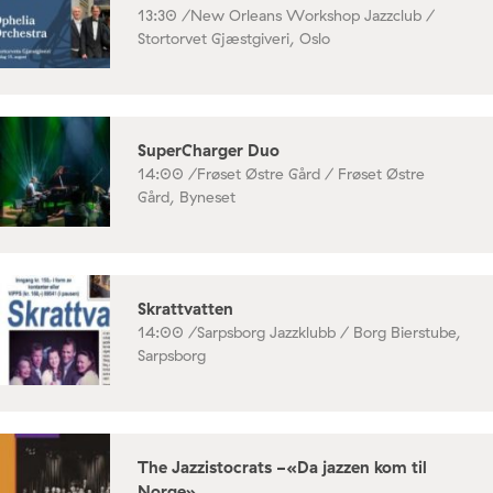
13:30 /
New Orleans Workshop Jazzclub /
Stortorvet Gjæstgiveri, Oslo
SuperCharger Duo
14:00 /
Frøset Østre Gård / Frøset Østre
Gård, Byneset
Skrattvatten
14:00 /
Sarpsborg Jazzklubb / Borg Bierstube,
Sarpsborg
The Jazzistocrats -«Da jazzen kom til
Norge»