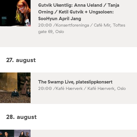
Gutvik Ukentlig: Anna Ueland / Tanja
Orning / Ketil Gutvik + Ungsoloen:
SooHyun April Jang
20:00 /
Konsertforeninga / Café Mir, Toftes
gate 69, Oslo
27. august
The Swamp Live, plateslippkonsert
20:00 /
Kafé Hærverk / Kafé Hærverk, Oslo
28. august