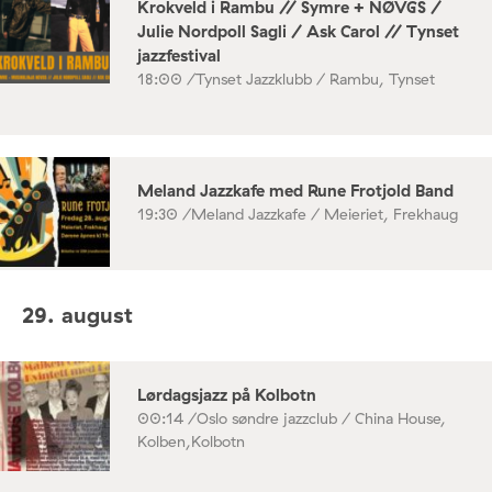
Krokveld i Rambu // Symre + NØVGS /
Julie Nordpoll Sagli / Ask Carol // Tynset
jazzfestival
18:00 /
Tynset Jazzklubb / Rambu, Tynset
Meland Jazzkafe med Rune Frotjold Band
19:30 /
Meland Jazzkafe / Meieriet, Frekhaug
29. august
Lørdagsjazz på Kolbotn
00:14 /
Oslo søndre jazzclub / China House,
Kolben,Kolbotn