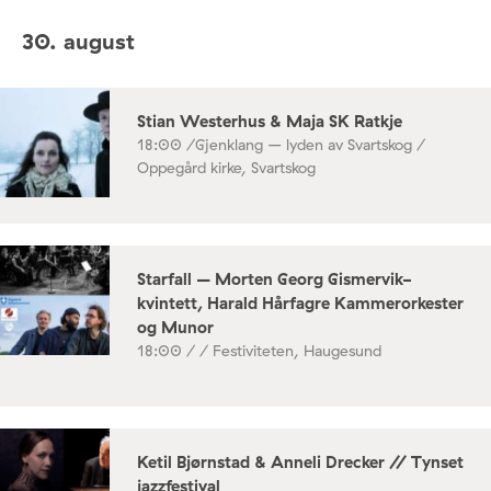
30. august
Stian Westerhus & Maja SK Ratkje
18:00 /
Gjenklang – lyden av Svartskog /
Oppegård kirke, Svartskog
Starfall – Morten Georg Gismervik-
kvintett, Harald Hårfagre Kammerorkester
og Munor
18:00 /
/ Festiviteten, Haugesund
Ketil Bjørnstad & Anneli Drecker // Tynset
jazzfestival