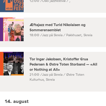
12:00 /
Oslo jazzfestival / ,
Æftajazz med Turid Nikolaisen og
Sommerensemblet
18:00 /
Jazz på Skreia / Pakkhuset, Skreia
Tor Ingar Jakobsen, Kristoffer Grua
Pedersen & Østre Toten Storband – «All
or Nothing at All»
21:00 /
Jazz på Skreia / Østre Toten
Kulturhus, Skreia
14. august