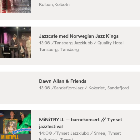
Kolben,Kolbotn
Jazzcafe med Norwegian Jazz Kings
13:30 /
Tønsberg Jazzklubb / Quality Hotel
Tønsberg, Tønsberg
Dawn Allan & Friends
13:30 /
SandefjordJazz / Kokeriet, Sandefjord
MiNiTRYLL – barnekonsert // Tynset
jazzfestival
14:00 /
Tynset Jazzklubb / Smea, Tynset
kulturhus, Tynset