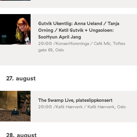
Gutvik Ukentlig: Anna Ueland / Tanja
Orning / Ketil Gutvik + Ungsoloen:
SooHyun April Jang
20:00 /
Konsertforeninga / Café Mir, Toftes
gate 69, Oslo
27. august
The Swamp Live, plateslippkonsert
20:00 /
Kafé Hærverk / Kafé Hærverk, Oslo
28. august