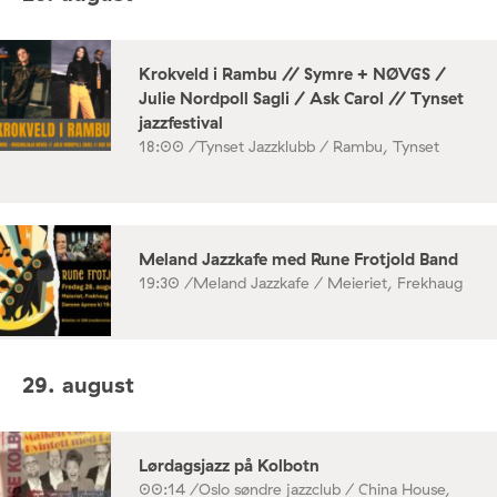
Krokveld i Rambu // Symre + NØVGS /
Julie Nordpoll Sagli / Ask Carol // Tynset
jazzfestival
18:00 /
Tynset Jazzklubb / Rambu, Tynset
Meland Jazzkafe med Rune Frotjold Band
19:30 /
Meland Jazzkafe / Meieriet, Frekhaug
29. august
Lørdagsjazz på Kolbotn
00:14 /
Oslo søndre jazzclub / China House,