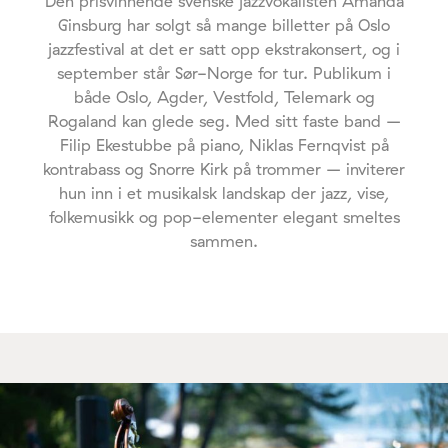
Den prisvinnende svenske jazzvokalisten Amanda
Ginsburg har solgt så mange billetter på Oslo
jazzfestival at det er satt opp ekstrakonsert, og i
september står Sør-Norge for tur. Publikum i
både Oslo, Agder, Vestfold, Telemark og
Rogaland kan glede seg. Med sitt faste band –
Filip Ekestubbe på piano, Niklas Fernqvist på
kontrabass og Snorre Kirk på trommer – inviterer
hun inn i et musikalsk landskap der jazz, vise,
folkemusikk og pop-elementer elegant smeltes
sammen.