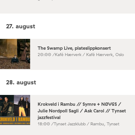
27. august
The Swamp Live, plateslippkonsert
20:00 /
Kafé Hærverk / Kafé Hærverk, Oslo
28. august
Krokveld i Rambu // Symre + NØVGS /
Julie Nordpoll Sagli / Ask Carol // Tynset
jazzfestival
18:00 /
Tynset Jazzklubb / Rambu, Tynset