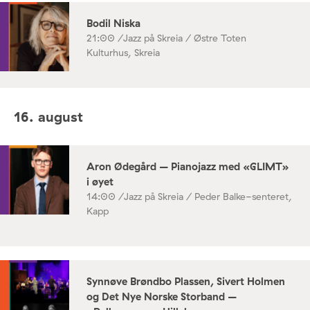
Bodil Niska
21:00 /
Jazz på Skreia / Østre Toten
Kulturhus, Skreia
16. august
Aron Ødegård – Pianojazz med «GLIMT»
i øyet
14:00 /
Jazz på Skreia / Peder Balke-senteret,
Kapp
Synnøve Brøndbo Plassen, Sivert Holmen
og Det Nye Norske Storband –