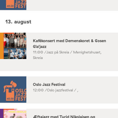
13. august
Kafékonsert med Demenskoret & Gosen
Gla’jazz
11:00 /
Jazz på Skreia / Menighetshuset,
Skreia
Oslo Jazz Festival
12:00 /
Oslo jazzfestival / ,
Æftajazz med Turid Nikolaisen og