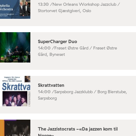
13:30 /
New Orleans Workshop Jazzclub /
Stortorvet Gjæstgiveri, Oslo
SuperCharger Duo
14:00 /
Frøset Østre Gård / Frøset Østre
Gård, Byneset
Skrattvatten
14:00 /
Sarpsborg Jazzklubb / Borg Bierstube,
Sarpsborg
The Jazzistocrats -«Da jazzen kom til
Norge»