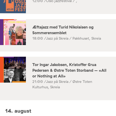
12:00 /
Oslo jazzfestival / ,
Æftajazz med Turid Nikolaisen og
Sommerensemblet
18:00 /
Jazz på Skreia / Pakkhuset, Skreia
Tor Ingar Jakobsen, Kristoffer Grua
Pedersen & Østre Toten Storband – «All
or Nothing at All»
21:00 /
Jazz på Skreia / Østre Toten
Kulturhus, Skreia
14. august