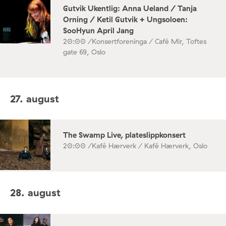
Gutvik Ukentlig: Anna Ueland / Tanja
Orning / Ketil Gutvik + Ungsoloen:
SooHyun April Jang
20:00 /
Konsertforeninga / Café Mir, Toftes
gate 69, Oslo
27. august
The Swamp Live, plateslippkonsert
20:00 /
Kafé Hærverk / Kafé Hærverk, Oslo
28. august