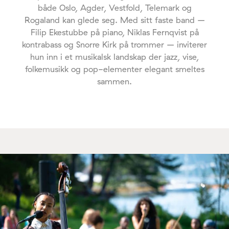
både Oslo, Agder, Vestfold, Telemark og
Rogaland kan glede seg. Med sitt faste band –
Filip Ekestubbe på piano, Niklas Fernqvist på
kontrabass og Snorre Kirk på trommer – inviterer
hun inn i et musikalsk landskap der jazz, vise,
folkemusikk og pop-elementer elegant smeltes
sammen.