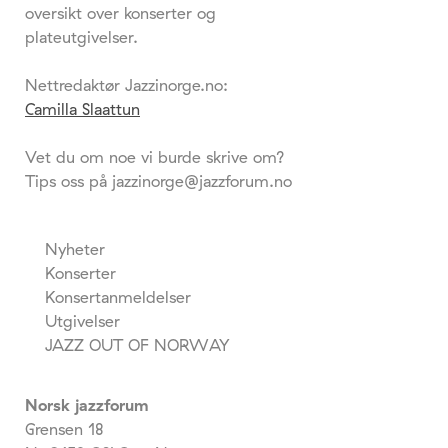
oversikt over konserter og
plateutgivelser.
Nettredaktør Jazzinorge.no:
Camilla Slaattun
Vet du om noe vi burde skrive om?
Tips oss på jazzinorge@jazzforum.no
Nyheter
Konserter
Konsertanmeldelser
Utgivelser
JAZZ OUT OF NORWAY
Norsk jazzforum
Grensen 18