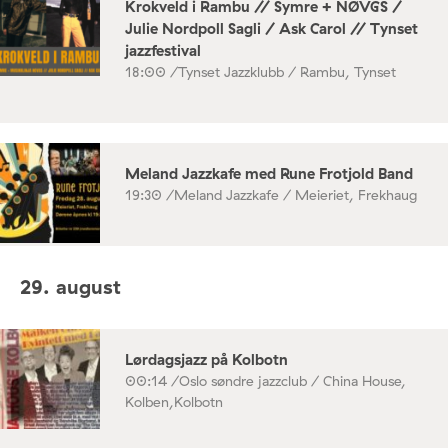
Krokveld i Rambu // Symre + NØVGS /
Julie Nordpoll Sagli / Ask Carol // Tynset
jazzfestival
18:00 /
Tynset Jazzklubb / Rambu, Tynset
Meland Jazzkafe med Rune Frotjold Band
19:30 /
Meland Jazzkafe / Meieriet, Frekhaug
29. august
Lørdagsjazz på Kolbotn
00:14 /
Oslo søndre jazzclub / China House,
Kolben,Kolbotn