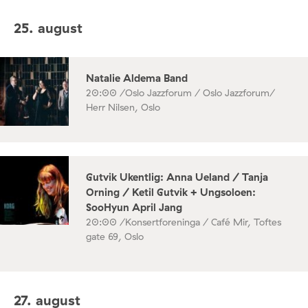
25. august
Natalie Aldema Band
20:00 /
Oslo Jazzforum / Oslo Jazzforum/
Herr Nilsen, Oslo
Gutvik Ukentlig: Anna Ueland / Tanja
Orning / Ketil Gutvik + Ungsoloen:
SooHyun April Jang
20:00 /
Konsertforeninga / Café Mir, Toftes
gate 69, Oslo
27. august