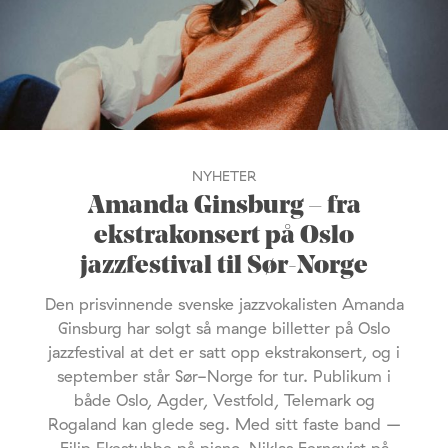
NYHETER
Amanda Ginsburg – fra
ekstrakonsert på Oslo
jazzfestival til Sør-Norge
Den prisvinnende svenske jazzvokalisten Amanda
Ginsburg har solgt så mange billetter på Oslo
jazzfestival at det er satt opp ekstrakonsert, og i
september står Sør-Norge for tur. Publikum i
både Oslo, Agder, Vestfold, Telemark og
Rogaland kan glede seg. Med sitt faste band –
Filip Ekestubbe på piano, Niklas Fernqvist på