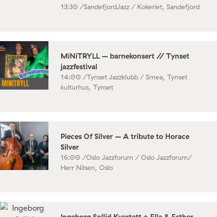
13:30 /
SandefjordJazz / Kokeriet, Sandefjord
MiNiTRYLL – barnekonsert // Tynset
jazzfestival
14:00 /
Tynset Jazzklubb / Smea, Tynset
kulturhus, Tynset
Pieces Of Silver – A tribute to Horace
Silver
16:00 /
Oslo Jazzforum / Oslo Jazzforum/
Herr Nilsen, Oslo
Ingeborg Sollid Kvartett + Ella & Esther