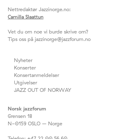
Nettredaktør Jazzinorge.no:
Camilla Slaattun
Vet du om noe vi burde skrive om?
Tips oss på jazzinorge@jazzforum.no
Nyheter
Konserter
Konsertanmeldelser
Utgivelser
JAZZ OUT OF NORWAY
Norsk jazzforum
Grensen 18
N-0159 OSLO – Norge
Telefon: +47 22 00 56 60