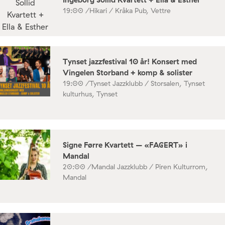
19:00 /
Hikari / Kråka Pub, Vettre
Tynset jazzfestival 10 år! Konsert med
Vingelen Storband + komp & solister
19:00 /
Tynset Jazzklubb / Storsalen, Tynset
kulturhus, Tynset
Signe Førre Kvartett – «FAGERT» i
Mandal
20:00 /
Mandal Jazzklubb / Piren Kulturrom,
Mandal