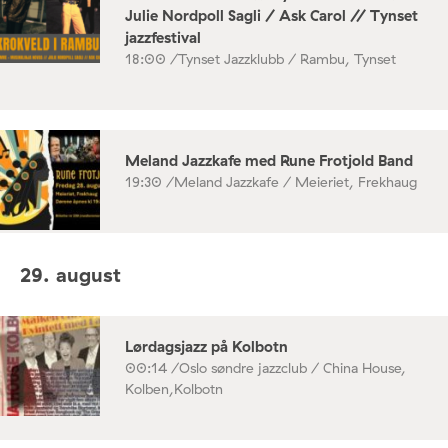
Julie Nordpoll Sagli / Ask Carol // Tynset
jazzfestival
18:00 /
Tynset Jazzklubb / Rambu, Tynset
Meland Jazzkafe med Rune Frotjold Band
19:30 /
Meland Jazzkafe / Meieriet, Frekhaug
29. august
Lørdagsjazz på Kolbotn
00:14 /
Oslo søndre jazzclub / China House,
Kolben,Kolbotn