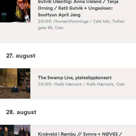
Gutvik Ukentlig: Anna Ueland / Tanja
Orning / Ketil Gutvik + Ungsoloen:
SooHyun April Jang
20:00 /
Konsertforeninga / Café Mir, Toftes
gate 69, Oslo
27. august
The Swamp Live, plateslippkonsert
20:00 /
Kafé Hærverk / Kafé Hærverk, Oslo
28. august
Krokveld i Rambu // Symre + NØVGS /