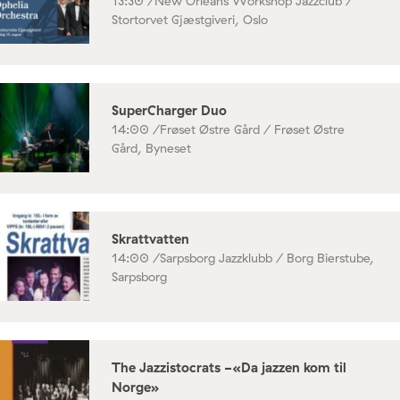
13:30 /
New Orleans Workshop Jazzclub /
Stortorvet Gjæstgiveri, Oslo
SuperCharger Duo
14:00 /
Frøset Østre Gård / Frøset Østre
Gård, Byneset
Skrattvatten
14:00 /
Sarpsborg Jazzklubb / Borg Bierstube,
Sarpsborg
The Jazzistocrats -«Da jazzen kom til
Norge»