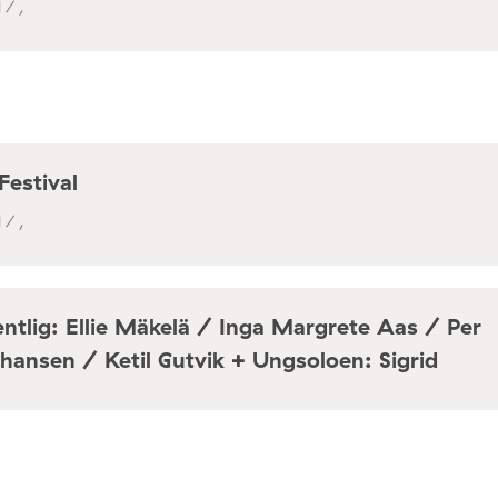
 / ,
Festival
 / ,
ntlig: Ellie Mäkelä / Inga Margrete Aas / Per
hansen / Ketil Gutvik + Ungsoloen: Sigrid
a / Café Mir, Toftes gate 69, Oslo