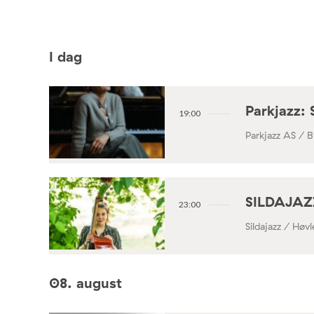
I dag
Parkjazz: 
19:00
Parkjazz AS / B
SILDAJAZZ
23:00
Sildajazz / Høv
08. august