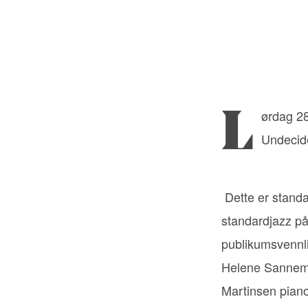
Lørdag 2
Undecid
Dette er standa
standardjazz på 
publikumsvennli
Helene Sannem 
Martinsen pian