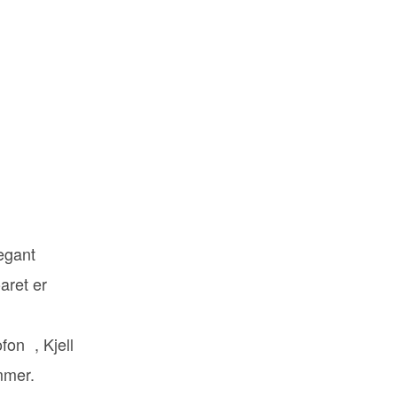
egant
oaret er
on , Kjell
mmer.