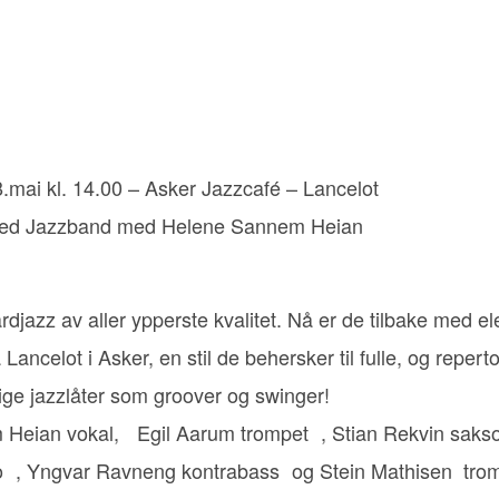
8.mai kl. 14.00 – Asker Jazzcafé – Lancelot
ed Jazzband med Helene Sannem Heian
rdjazz av aller ypperste kvalitet.
Nå er de tilbake med el
Lancelot i Asker, en stil de behersker til fulle, og repert
ge jazzlåter som groover og swinger!
Heian vokal, Egil Aarum trompet , Stian Rekvin saksof
o , Yngvar Ravneng kontrabass og Stein Mathisen
tro