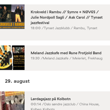
Krokveld i Rambu // Symre + NØVGS /
Julie Nordpoll Sagli / Ask Carol // Tynset
jazzfestival
18:00 /
Tynset Jazzklubb / Rambu, Tynset
Meland Jazzkafe med Rune Frotjold Band
19:30 /
Meland Jazzkafe / Meieriet, Frekhaug
29. august
Lørdagsjazz på Kolbotn
00:14 /
Oslo søndre jazzclub / China House,
Kolben,Kolbotn