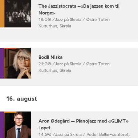
The Jazzistocrats -«Da jazzen kom til
Norge»
18:00 /
Jazz på Skreia / Østre Toten
Kulturhus, Skreia
Bodil Niska
21:00 /
Jazz på Skreia / Østre Toten
Kulturhus, Skreia
16. august
Aron Ødegård – Pianojazz med «GLIMT»
i øyet
14:00 /
Jazz på Skreia / Peder Balke-senteret,