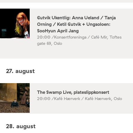
Gutvik Ukentlig: Anna Ueland / Tanja
Orning / Ketil Gutvik + Ungsoloen:
SooHyun April Jang
20:00 /
Konsertforeninga / Café Mir, Toftes
gate 69, Oslo
27. august
The Swamp Live, plateslippkonsert
20:00 /
Kafé Hærverk / Kafé Hærverk, Oslo
28. august