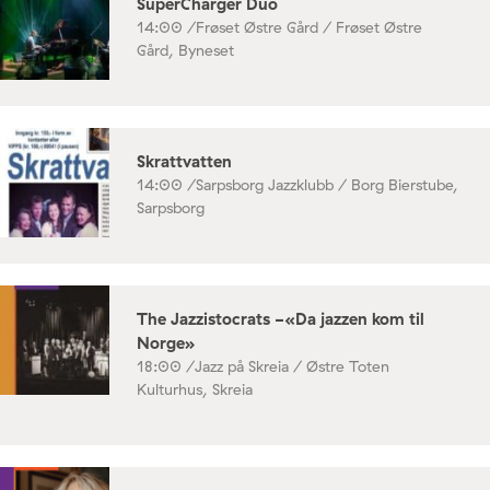
SuperCharger Duo
14:00 /
Frøset Østre Gård / Frøset Østre
Gård, Byneset
Skrattvatten
14:00 /
Sarpsborg Jazzklubb / Borg Bierstube,
Sarpsborg
The Jazzistocrats -«Da jazzen kom til
Norge»
18:00 /
Jazz på Skreia / Østre Toten
Kulturhus, Skreia