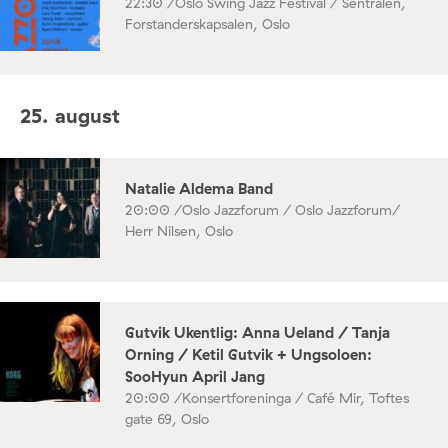
22:30 /
Oslo Swing Jazz Festival / Sentralen,
Forstanderskapsalen, Oslo
25. august
Natalie Aldema Band
20:00 /
Oslo Jazzforum / Oslo Jazzforum/
Herr Nilsen, Oslo
Gutvik Ukentlig: Anna Ueland / Tanja
Orning / Ketil Gutvik + Ungsoloen:
SooHyun April Jang
20:00 /
Konsertforeninga / Café Mir, Toftes
gate 69, Oslo