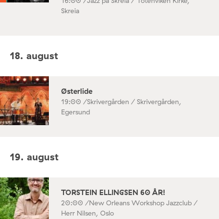
16:00 /
Jazz på Skreia / Totenviken Kirke,
Skreia
18. august
Østerlide
19:00 /
Skrivergården / Skrivergården,
Egersund
19. august
TORSTEIN ELLINGSEN 60 ÅR!
20:00 /
New Orleans Workshop Jazzclub /
Herr Nilsen, Oslo