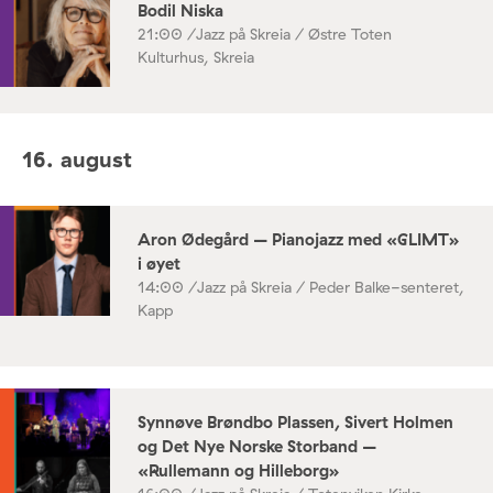
Bodil Niska
21:00 /
Jazz på Skreia / Østre Toten
Kulturhus, Skreia
16. august
Aron Ødegård – Pianojazz med «GLIMT»
i øyet
14:00 /
Jazz på Skreia / Peder Balke-senteret,
Kapp
Synnøve Brøndbo Plassen, Sivert Holmen
og Det Nye Norske Storband –
«Rullemann og Hilleborg»