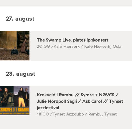
27. august
The Swamp Live, plateslippkonsert
20:00 /
Kafé Hærverk / Kafé Hærverk, Oslo
28. august
Krokveld i Rambu // Symre + NØVGS /
Julie Nordpoll Sagli / Ask Carol // Tynset
jazzfestival
18:00 /
Tynset Jazzklubb / Rambu, Tynset