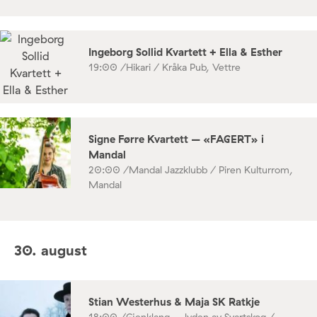
Ingeborg Sollid Kvartett + Ella & Esther
19:00 /
Hikari / Kråka Pub, Vettre
Signe Førre Kvartett – «FAGERT» i
Mandal
20:00 /
Mandal Jazzklubb / Piren Kulturrom,
Mandal
30. august
Stian Westerhus & Maja SK Ratkje
18:00 /
Gjenklang – lyden av Svartskog /