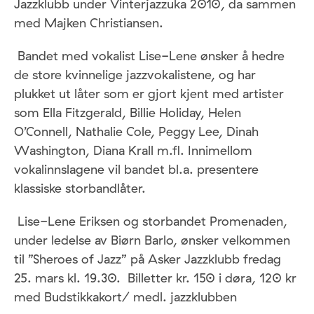
Jazzklubb under Vinterjazzuka 2010, da sammen
med Majken Christiansen.
Bandet med vokalist Lise-Lene ønsker å hedre
de store kvinnelige jazzvokalistene, og har
plukket ut låter som er gjort kjent med artister
som Ella Fitzgerald, Billie Holiday, Helen
O’Connell, Nathalie Cole, Peggy Lee, Dinah
Washington, Diana Krall m.fl. Innimellom
vokalinnslagene vil bandet bl.a. presentere
klassiske storbandlåter.
Lise-Lene Eriksen og storbandet Promenaden,
under ledelse av Biørn Barlo, ønsker velkommen
til ”Sheroes of Jazz” på Asker Jazzklubb fredag
25. mars kl. 19.30. Billetter kr. 150 i døra, 120 kr
med Budstikkakort/ medl. jazzklubben