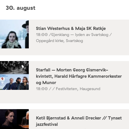
30. august
Stian Westerhus & Maja SK Ratkje
18:00 /
Gjenklang – lyden av Svartskog /
Oppegård kirke, Svartskog
Starfall – Morten Georg Gismervik-
kvintett, Harald Hårfagre Kammerorkester
og Munor
18:00 /
/ Festiviteten, Haugesund
Ketil Bjørnstad & Anneli Drecker // Tynset
jazzfestival