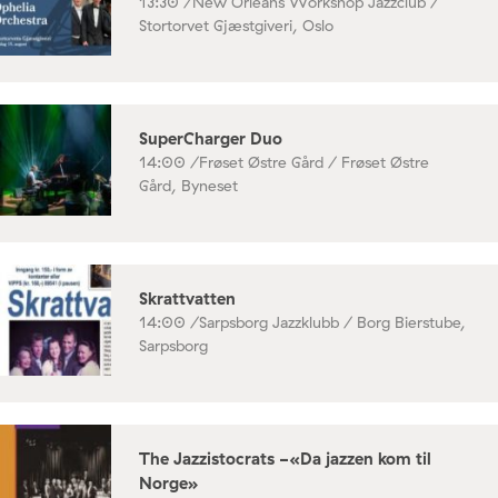
13:30 /
New Orleans Workshop Jazzclub /
Stortorvet Gjæstgiveri, Oslo
SuperCharger Duo
14:00 /
Frøset Østre Gård / Frøset Østre
Gård, Byneset
Skrattvatten
14:00 /
Sarpsborg Jazzklubb / Borg Bierstube,
Sarpsborg
The Jazzistocrats -«Da jazzen kom til
Norge»