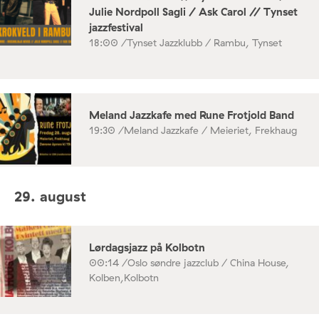
Julie Nordpoll Sagli / Ask Carol // Tynset
jazzfestival
18:00 /
Tynset Jazzklubb / Rambu, Tynset
Meland Jazzkafe med Rune Frotjold Band
19:30 /
Meland Jazzkafe / Meieriet, Frekhaug
29. august
Lørdagsjazz på Kolbotn
00:14 /
Oslo søndre jazzclub / China House,
Kolben,Kolbotn