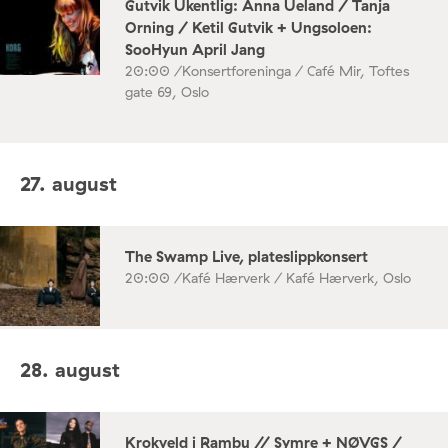
Gutvik Ukentlig: Anna Ueland / Tanja
Orning / Ketil Gutvik + Ungsoloen:
SooHyun April Jang
20:00 /
Konsertforeninga / Café Mir, Toftes
gate 69, Oslo
27. august
The Swamp Live, plateslippkonsert
20:00 /
Kafé Hærverk / Kafé Hærverk, Oslo
28. august
Krokveld i Rambu // Symre + NØVGS /