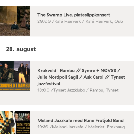
The Swamp Live, plateslippkonsert
20:00 /
Kafé Hærverk / Kafé Hærverk, Oslo
28. august
Krokveld i Rambu // Symre + NØVGS /
Julie Nordpoll Sagli / Ask Carol // Tynset
jazzfestival
18:00 /
Tynset Jazzklubb / Rambu, Tynset
Meland Jazzkafe med Rune Frotjold Band
19:30 /
Meland Jazzkafe / Meieriet, Frekhaug