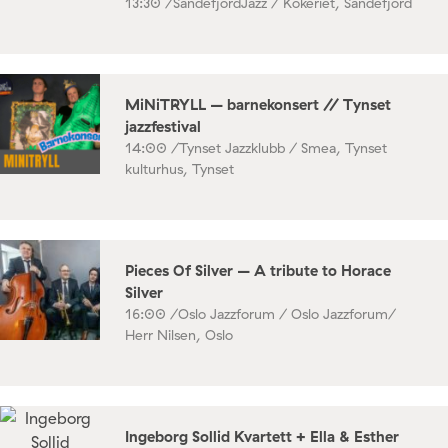
13:30 /
SandefjordJazz / Kokeriet, Sandefjord
MiNiTRYLL – barnekonsert // Tynset
jazzfestival
14:00 /
Tynset Jazzklubb / Smea, Tynset
kulturhus, Tynset
Pieces Of Silver – A tribute to Horace
Silver
16:00 /
Oslo Jazzforum / Oslo Jazzforum/
Herr Nilsen, Oslo
Ingeborg Sollid Kvartett + Ella & Esther