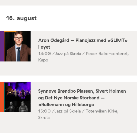
16. august
Aron Ødegård – Pianojazz med «GLIMT»
i øyet
14:00 /
Jazz på Skreia / Peder Balke-senteret,
Kapp
Synnøve Brøndbo Plassen, Sivert Holmen
og Det Nye Norske Storband –
«Rullemann og Hilleborg»
16:00 /
Jazz på Skreia / Totenviken Kirke,
Skreia