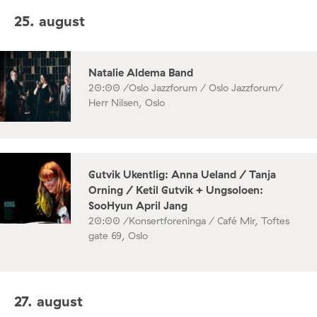
25. august
Natalie Aldema Band
20:00 /
Oslo Jazzforum / Oslo Jazzforum/
Herr Nilsen, Oslo
Gutvik Ukentlig: Anna Ueland / Tanja
Orning / Ketil Gutvik + Ungsoloen:
SooHyun April Jang
20:00 /
Konsertforeninga / Café Mir, Toftes
gate 69, Oslo
27. august