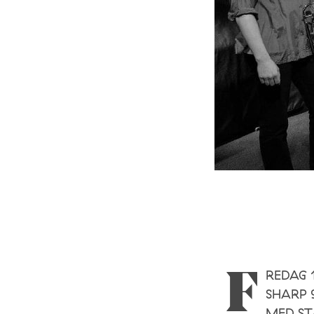
REDAG 1
F
SHARP 
MED ST