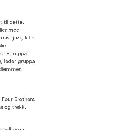
 til dette.
iller med
oast jazz, latin
ske
usion-gruppa
, leder gruppa
medlemmer.
t Four Brothers
ås og trøkk.
ygelhorn •