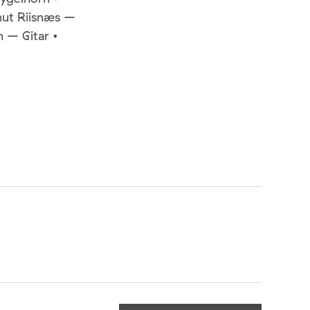
nut Riisnæs –
 – Gitar •