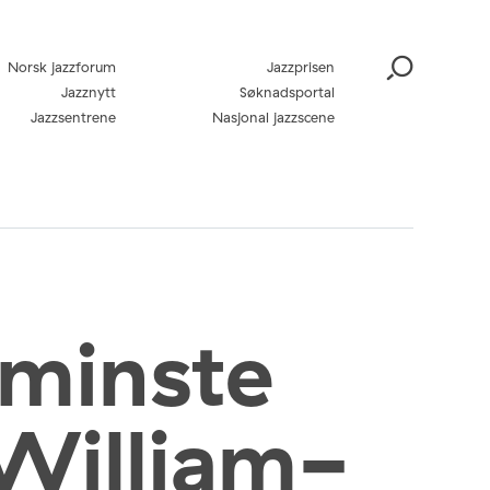
Norsk jazzforum
Jazzprisen
Jazznytt
Søknadsportal
Jazzsentrene
Nasjonal jazzscene
 minste
William-