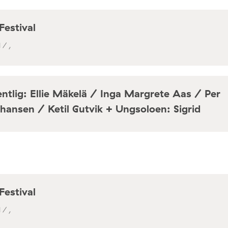
Festival
 / ,
ntlig: Ellie Mäkelä / Inga Margrete Aas / Per
hansen / Ketil Gutvik + Ungsoloen: Sigrid
a / Café Mir, Toftes gate 69, Oslo
Festival
 / ,