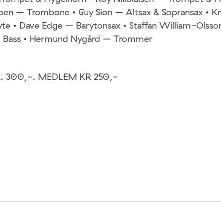
pen – Trombone • Guy Sion – Altsax & Sopransax • K
yte • Dave Edge – Barytonsax • Staffan William-Olsson
– Bass • Hermund Nygård – Trommer
R. 300,-. MEDLEM KR 250,-