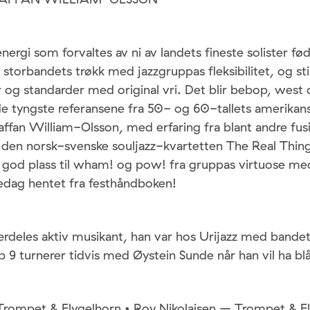
nergi som forvaltes av ni av landets fineste solister født
 storbandets trøkk med jazzgruppas fleksibilitet, og st
r og standarder med original vri. Det blir bebop, west c
e tyngste referansene fra 50- og 60-tallets amerikan
taffan William-Olsson, med erfaring fra blant andre f
den norsk-svenske souljazz-kvartetten The Real Thing
gir god plass til wham! og pow! fra gruppas virtuose 
redag hentet fra festhåndboken!
ærdeles aktiv musikant, han var hos Urijazz med bande
p 9 turnerer tidvis med Øystein Sunde når han vil ha bl
 Trompet & Flygelhorn • Roy Nikolaisen – Trompet & Fl