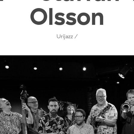
Olsson
Urijazz /