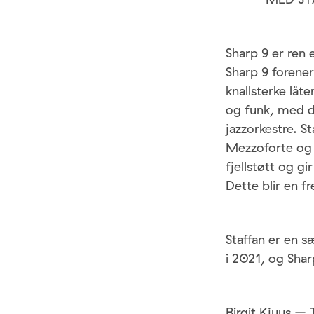
Sharp 9 er ren e
Sharp 9 forener
knallsterke låte
og funk, med d
jazzorkestre. S
Mezzoforte og 
fjellstøtt og 
Dette blir en f
Staffan er en s
i 2021, og Shar
Birgit Kjuus –