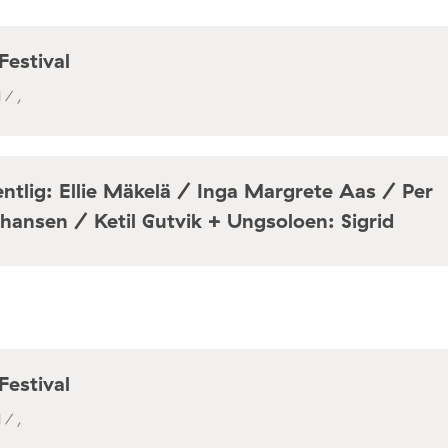
Festival
 / ,
ntlig: Ellie Mäkelä / Inga Margrete Aas / Per
hansen / Ketil Gutvik + Ungsoloen: Sigrid
a / Café Mir, Toftes gate 69, Oslo
Festival
 / ,