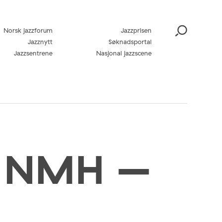
Norsk jazzforum
Jazzprisen
Jazznytt
Søknadsportal
Jazzsentrene
Nasjonal jazzscene
på NMH –