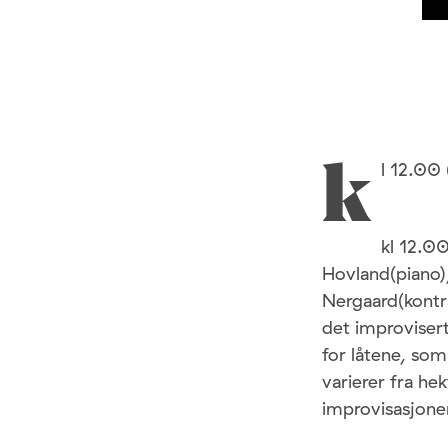
l 12.00
k
kl 12.0
Hovland(piano)
Nergaard(kontr
det improvisert
for låtene, som
varierer fra hek
improvisasjone