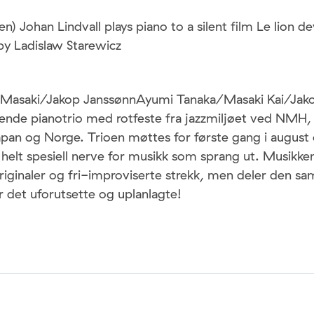
en) Johan Lindvall plays piano to a silent film Le lion d
by Ladislaw Starewicz
/Masaki/Jakop JanssønnAyumi Tanaka/Masaki Kai/Jako
ende pianotrio med rotfeste fra jazzmiljøet ved NM
apan og Norge. Trioen møttes for første gang i august 
elt spesiell nerve for musikk som sprang ut. Musikken
iginaler og fri-improviserte strekk, men deler den s
 det uforutsette og uplanlagte!