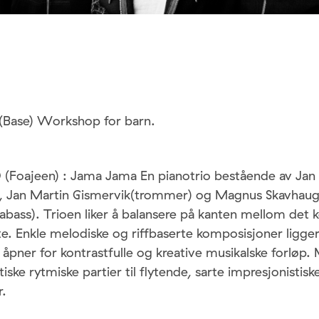
 (Base) Workshop for barn.
0 (Foajeen) : Jama Jama En pianotrio bestående av Jan
, Jan Martin Gismervik(trommer) og Magnus Skavhau
abass). Trioen liker å balansere på kanten mellom de
e. Enkle melodiske og riffbaserte komposisjoner ligger 
 åpner for kontrastfulle og kreative musikalske forløp.
tiske rytmiske partier til flytende, sarte impresjonistisk
r.