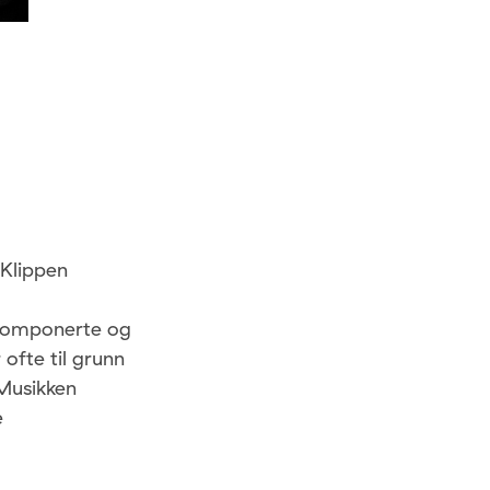
 Klippen
g
t komponerte og
ofte til grunn
 Musikken
e