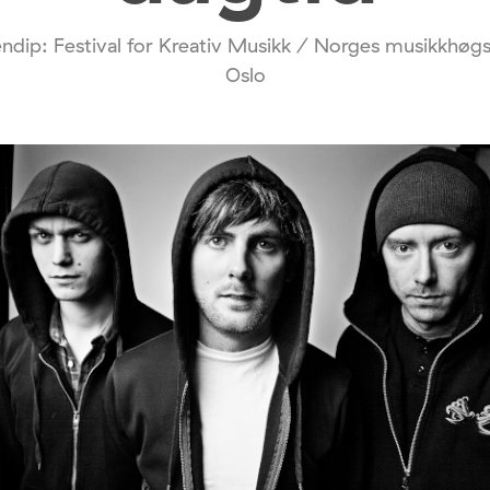
endip: Festival for Kreativ Musikk / Norges musikkhøgs
Oslo