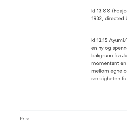
kl 13.00 (Foaje
1932, directed 
kl 13.15 Ayumi
en ny og spenn
bakgrunn fra J
momentant en h
mellom egne or
smidigheten for
Pris: