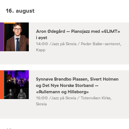
16. august
Aron Ødegård – Pianojazz med «GLIMT»
i øyet
14:00 /
Jazz på Skreia / Peder Balke-senteret,
Kapp
Synnøve Brøndbo Plassen, Sivert Holmen
og Det Nye Norske Storband –
«Rullemann og Hilleborg»
16:00 /
Jazz på Skreia / Totenviken Kirke,
Skreia