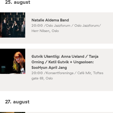
25. august
Natalie Aldema Band
20:00 /
Oslo Jazzforum / Oslo Jazzforum/
Herr Nilsen, Oslo
Gutvik Ukentlig: Anna Ueland / Tanja
Orning / Ketil Gutvik + Ungsoloen:
SooHyun April Jang
20:00 /
Konsertforeninga / Café Mir, Toftes
gate 69, Oslo
27. august