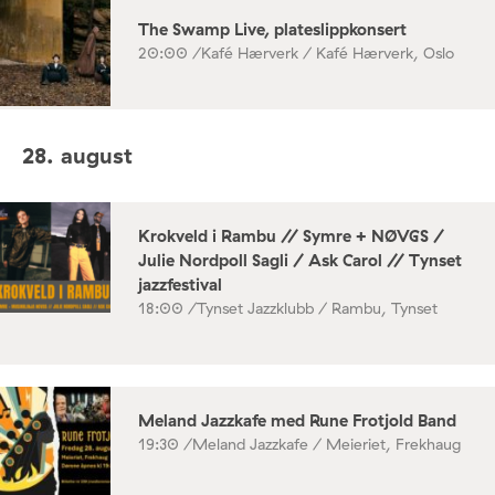
The Swamp Live, plateslippkonsert
20:00 /
Kafé Hærverk / Kafé Hærverk, Oslo
28. august
Krokveld i Rambu // Symre + NØVGS /
Julie Nordpoll Sagli / Ask Carol // Tynset
jazzfestival
18:00 /
Tynset Jazzklubb / Rambu, Tynset
Meland Jazzkafe med Rune Frotjold Band
19:30 /
Meland Jazzkafe / Meieriet, Frekhaug