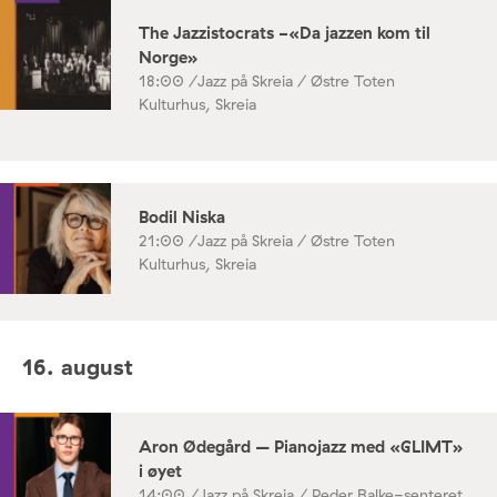
The Jazzistocrats -«Da jazzen kom til
Norge»
18:00 /
Jazz på Skreia / Østre Toten
Kulturhus, Skreia
Bodil Niska
21:00 /
Jazz på Skreia / Østre Toten
Kulturhus, Skreia
16. august
Aron Ødegård – Pianojazz med «GLIMT»
i øyet
14:00 /
Jazz på Skreia / Peder Balke-senteret,