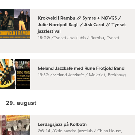
Krokveld i Rambu // Symre + NØVGS /
Julie Nordpoll Sagli / Ask Carol // Tynset
jazzfestival
18:00 /
Tynset Jazzklubb / Rambu, Tynset
Meland Jazzkafe med Rune Frotjold Band
19:30 /
Meland Jazzkafe / Meieriet, Frekhaug
29. august
Lørdagsjazz på Kolbotn
00:14 /
Oslo søndre jazzclub / China House,