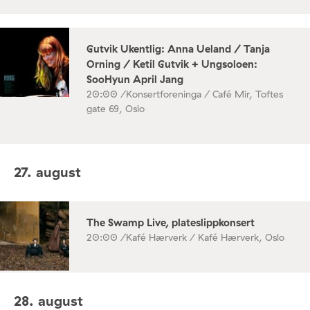
Gutvik Ukentlig: Anna Ueland / Tanja
Orning / Ketil Gutvik + Ungsoloen:
SooHyun April Jang
20:00 /
Konsertforeninga / Café Mir, Toftes
gate 69, Oslo
27. august
The Swamp Live, plateslippkonsert
20:00 /
Kafé Hærverk / Kafé Hærverk, Oslo
28. august