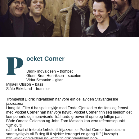
ocket Corner
P
Didrik Ingvaldsen – trompet
Glenn Brun Henriksen – saxofon
Vidar Schanke – gitar
Mikaell Olsson – bass
Ståle Birkeland – trommer.
Trompetist Didrik Ingvaldsen har vore ein del av den Stavangerske
jazzscena
i lang tid. Etter å ha spelt mykje med Frode Gjerstad er det først og fremst
med Pocket Corner han har vore høyrd. Pocket Corner finn seg mellom det
komponerte og improviserte, frå harde groover til opne og luftige parti.
Både Ornette Coleman og John Zorn Masada kan vera referansepunkt.
“Om du til
nå har hatt et trøblete forhold til frijazzen, er Pocket Corner bandet som
sannsynligvis vil få deg til å sjekke terrenget en gang til.” (Jazznytt)
http://didrikingvaldsen.no/
<
http://didrikingvaldsen.no/
>