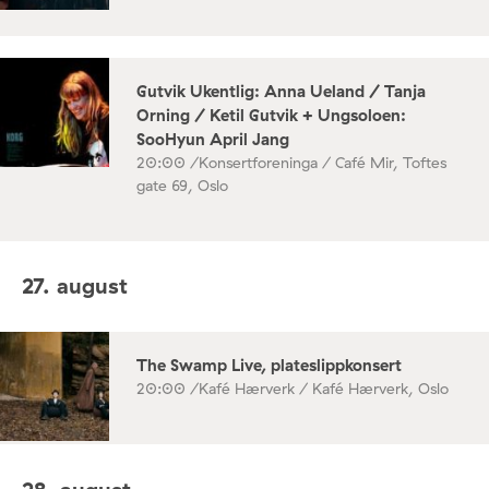
Gutvik Ukentlig: Anna Ueland / Tanja
Orning / Ketil Gutvik + Ungsoloen:
SooHyun April Jang
20:00 /
Konsertforeninga / Café Mir, Toftes
gate 69, Oslo
27. august
The Swamp Live, plateslippkonsert
20:00 /
Kafé Hærverk / Kafé Hærverk, Oslo