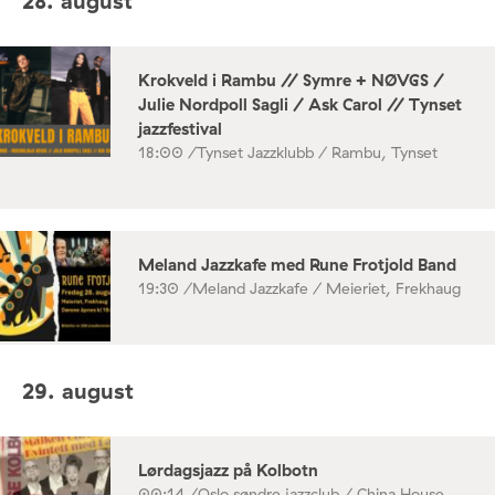
28. august
Krokveld i Rambu // Symre + NØVGS /
Julie Nordpoll Sagli / Ask Carol // Tynset
jazzfestival
18:00 /
Tynset Jazzklubb / Rambu, Tynset
Meland Jazzkafe med Rune Frotjold Band
19:30 /
Meland Jazzkafe / Meieriet, Frekhaug
29. august
Lørdagsjazz på Kolbotn
00:14 /
Oslo søndre jazzclub / China House,