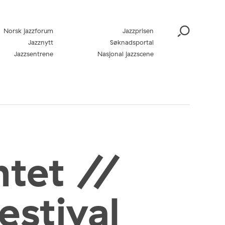
Norsk jazzforum
Jazzprisen
Jazznytt
Søknadsportal
Jazzsentrene
Nasjonal jazzscene
ntet //
estival