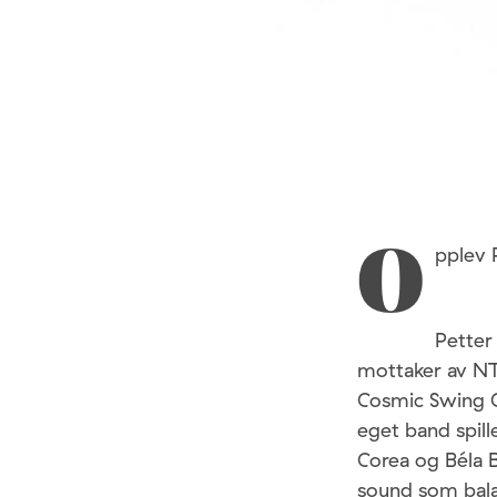
pplev 
O
Petter
mottaker av NT
Cosmic Swing O
eget band spill
Corea og Béla 
sound som bala