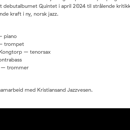
t debutalbumet Quintet i april 2024 til strålende kritik
e kraft i ny, norsk jazz.
– piano
 – trompet
 Kongtorp – tenorsax
ontrabass
m – trommer
 samarbeid med Kristiansand Jazzvesen.