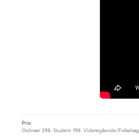
Pris:
Ordinær 299. Student 199. Videregående/Folkehøg