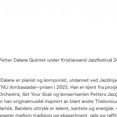
Petter Dalane Quintet under Kristiansand Jazzfestival 
 Dalane er pianist og komponist, utdannet ved Jazzlin
NU Ambassadør-prisen i 2023. Han er kjent fra prosj
rchestra, Get Your Goat og konsertserien Petters Jazz
er han originalmusikk inspirert av blant andre Thelonio
Bartók. Bandets uttrykk er lekent, kantete og energisk
nserer mellom tradisjon og eksperiment, rølp og raff