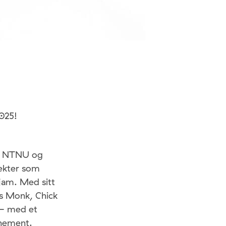
2025!
ja NTNU og
ekter som
jam. Med sitt
us Monk, Chick
 – med et
inement.