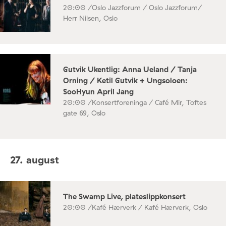
20:00 /
Oslo Jazzforum / Oslo Jazzforum/
Herr Nilsen, Oslo
Gutvik Ukentlig: Anna Ueland / Tanja
Orning / Ketil Gutvik + Ungsoloen:
SooHyun April Jang
20:00 /
Konsertforeninga / Café Mir, Toftes
gate 69, Oslo
27. august
The Swamp Live, plateslippkonsert
20:00 /
Kafé Hærverk / Kafé Hærverk, Oslo