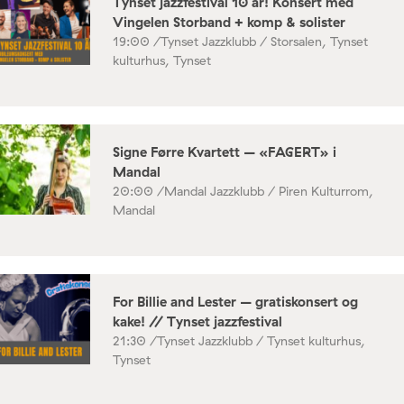
Tynset jazzfestival 10 år! Konsert med
Vingelen Storband + komp & solister
19:00 /
Tynset Jazzklubb / Storsalen, Tynset
kulturhus, Tynset
Signe Førre Kvartett – «FAGERT» i
Mandal
20:00 /
Mandal Jazzklubb / Piren Kulturrom,
Mandal
For Billie and Lester – gratiskonsert og
kake! // Tynset jazzfestival
21:30 /
Tynset Jazzklubb / Tynset kulturhus,
Tynset