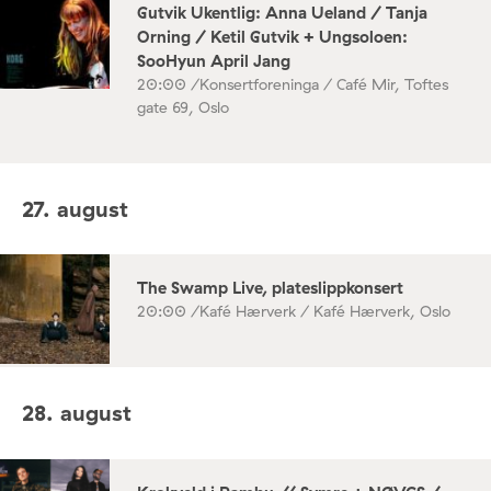
Gutvik Ukentlig: Anna Ueland / Tanja
Orning / Ketil Gutvik + Ungsoloen:
SooHyun April Jang
20:00 /
Konsertforeninga / Café Mir, Toftes
gate 69, Oslo
27. august
The Swamp Live, plateslippkonsert
20:00 /
Kafé Hærverk / Kafé Hærverk, Oslo
28. august