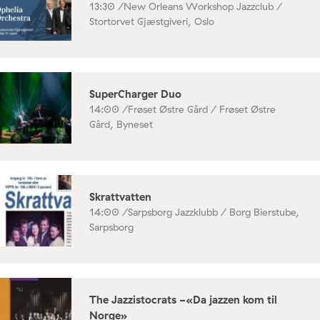
13:30 /
New Orleans Workshop Jazzclub /
Stortorvet Gjæstgiveri, Oslo
SuperCharger Duo
14:00 /
Frøset Østre Gård / Frøset Østre
Gård, Byneset
Skrattvatten
14:00 /
Sarpsborg Jazzklubb / Borg Bierstube,
Sarpsborg
The Jazzistocrats -«Da jazzen kom til
Norge»