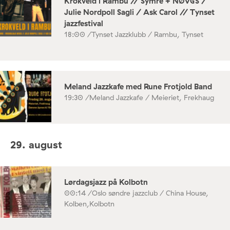
Krokveld i Rambu // Symre + NØVGS /
Julie Nordpoll Sagli / Ask Carol // Tynset
jazzfestival
18:00 /
Tynset Jazzklubb / Rambu, Tynset
Meland Jazzkafe med Rune Frotjold Band
19:30 /
Meland Jazzkafe / Meieriet, Frekhaug
29. august
Lørdagsjazz på Kolbotn
00:14 /
Oslo søndre jazzclub / China House,
Kolben,Kolbotn