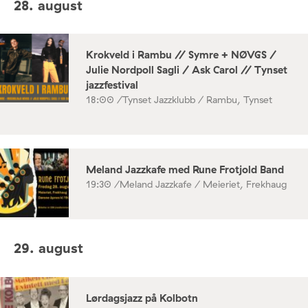
28. august
Krokveld i Rambu // Symre + NØVGS /
Julie Nordpoll Sagli / Ask Carol // Tynset
jazzfestival
18:00 /
Tynset Jazzklubb / Rambu, Tynset
Meland Jazzkafe med Rune Frotjold Band
19:30 /
Meland Jazzkafe / Meieriet, Frekhaug
29. august
Lørdagsjazz på Kolbotn