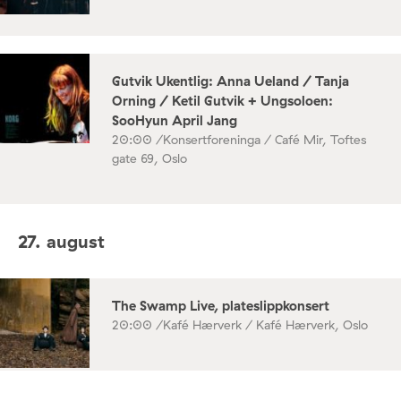
Gutvik Ukentlig: Anna Ueland / Tanja
Orning / Ketil Gutvik + Ungsoloen:
SooHyun April Jang
20:00 /
Konsertforeninga / Café Mir, Toftes
gate 69, Oslo
27. august
The Swamp Live, plateslippkonsert
20:00 /
Kafé Hærverk / Kafé Hærverk, Oslo