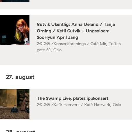
Gutvik Ukentlig: Anna Ueland / Tanja
Orning / Ketil Gutvik + Ungsoloen:
SooHyun April Jang
20:00 /
Konsertforeninga / Café Mir, Toftes
gate 69, Oslo
27. august
The Swamp Live, plateslippkonsert
20:00 /
Kafé Hærverk / Kafé Hærverk, Oslo
28. august