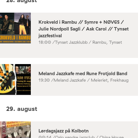
Krokveld i Rambu // Symre + NØVGS /
Julie Nordpoll Sagli / Ask Carol // Tynset
jazzfestival
18:00 /
Tynset Jazzklubb / Rambu, Tynset
Meland Jazzkafe med Rune Frotjold Band
19:30 /
Meland Jazzkafe / Meieriet, Frekhaug
29. august
Lørdagsjazz på Kolbotn
00:14 /
Oslo søndre jazzclub / China House,