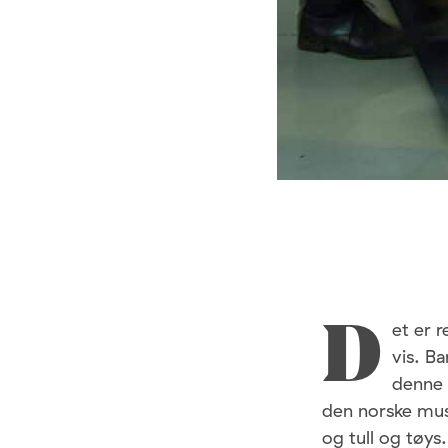
et er 
D
vis. B
denne 
den norske mus
og tull og tøys.