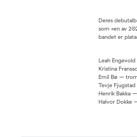
Deres debutalb
som «en av 2023
bandet er plata
Leah Engevold 
Kristina Frans
Emil Bø – tro
Tevje Fjugstad 
Henrik Bakka –
Halvor Dokke 