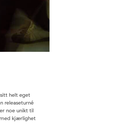
itt helt eget
en releaseturné
 noe unikt til
 med kjærlighet