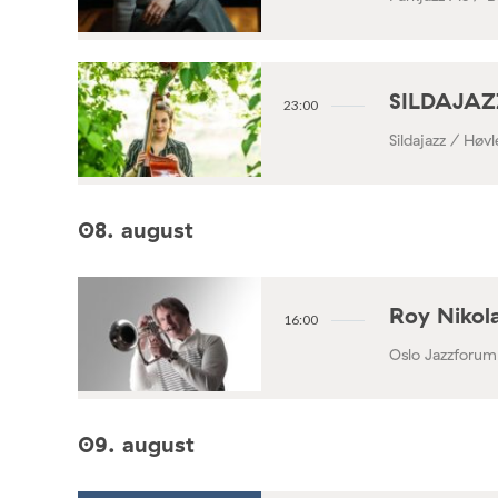
SILDAJAZZ
23:00
Sildajazz / Høv
08. august
Roy Nikola
16:00
Oslo Jazzforum
09. august