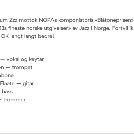
um Zzz mottok NOPAs komponistpris «Blåtoneprisen» 
s fineste norske utgivelser» av Jazz i Norge. Fortvil ikk
 OK langt langt bedre!
– vokal og keytar
son – trompet
mbone
Flaate – gitar
 bass
– trommer