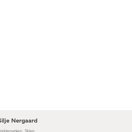
Silje Nergaard
rekkeparken, Skien