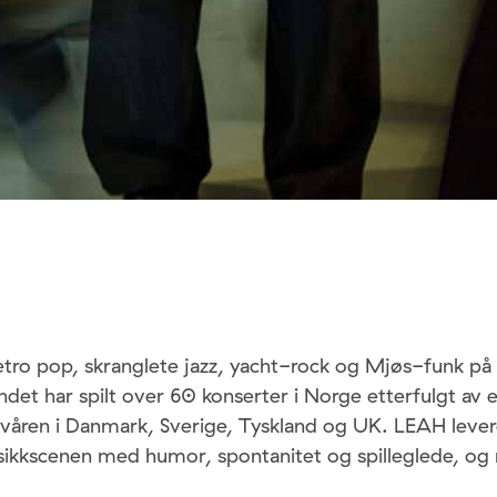
retro pop, skranglete jazz, yacht-rock og Mjøs-funk på s
andet har spilt over 60 konserter i Norge etterfulgt av 
våren i Danmark, Sverige, Tyskland og UK. LEAH leverer
ikkscenen med humor, spontanitet og spilleglede, og