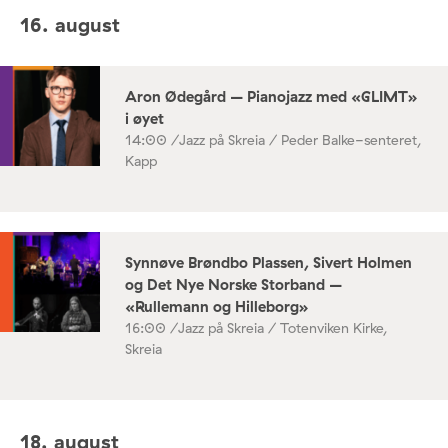
16. august
Aron Ødegård – Pianojazz med «GLIMT»
i øyet
14:00 /
Jazz på Skreia / Peder Balke-senteret,
Kapp
Synnøve Brøndbo Plassen, Sivert Holmen
og Det Nye Norske Storband –
«Rullemann og Hilleborg»
16:00 /
Jazz på Skreia / Totenviken Kirke,
Skreia
18. august