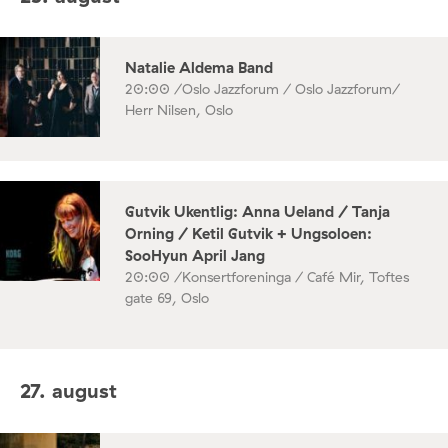
Natalie Aldema Band
20:00 /
Oslo Jazzforum / Oslo Jazzforum/
Herr Nilsen, Oslo
Gutvik Ukentlig: Anna Ueland / Tanja
Orning / Ketil Gutvik + Ungsoloen:
SooHyun April Jang
20:00 /
Konsertforeninga / Café Mir, Toftes
gate 69, Oslo
27. august