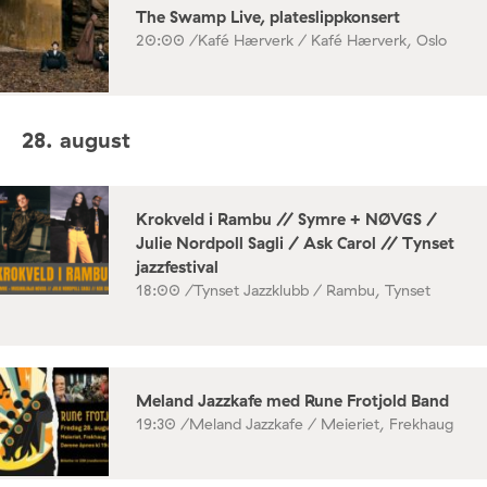
The Swamp Live, plateslippkonsert
20:00 /
Kafé Hærverk / Kafé Hærverk, Oslo
28. august
Krokveld i Rambu // Symre + NØVGS /
Julie Nordpoll Sagli / Ask Carol // Tynset
jazzfestival
18:00 /
Tynset Jazzklubb / Rambu, Tynset
Meland Jazzkafe med Rune Frotjold Band
19:30 /
Meland Jazzkafe / Meieriet, Frekhaug