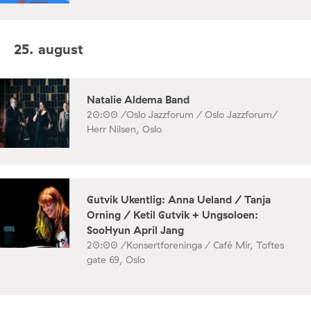
25. august
Natalie Aldema Band
20:00 /
Oslo Jazzforum / Oslo Jazzforum/
Herr Nilsen, Oslo
Gutvik Ukentlig: Anna Ueland / Tanja
Orning / Ketil Gutvik + Ungsoloen:
SooHyun April Jang
20:00 /
Konsertforeninga / Café Mir, Toftes
gate 69, Oslo