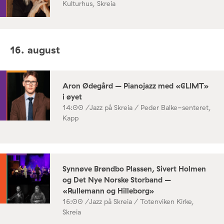
Kulturhus, Skreia
16. august
Aron Ødegård – Pianojazz med «GLIMT»
i øyet
14:00 /
Jazz på Skreia / Peder Balke-senteret,
Kapp
Synnøve Brøndbo Plassen, Sivert Holmen
og Det Nye Norske Storband –
«Rullemann og Hilleborg»
16:00 /
Jazz på Skreia / Totenviken Kirke,
Skreia