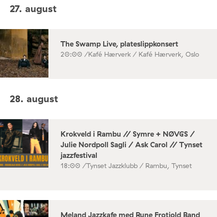
27. august
The Swamp Live, plateslippkonsert
20:00 /
Kafé Hærverk / Kafé Hærverk, Oslo
28. august
Krokveld i Rambu // Symre + NØVGS /
Julie Nordpoll Sagli / Ask Carol // Tynset
jazzfestival
18:00 /
Tynset Jazzklubb / Rambu, Tynset
Meland Jazzkafe med Rune Frotjold Band