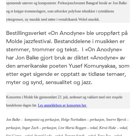
spennende utøvere og komponister. Perkusjonsforumet Batagraf består av Jon Balke
og et knippe trommeslagere, som utforsker polyfone teknikker i rytmikkens
yttergrenser, ny musikk med røtter i vestafrikansk Wolof-musikk.
Bestillingsverket «On Anodyne» ble uroppført på
Molde jazzfestival. Bestanddelene i musikken er
stemmer, trommer og tekst. I «On Anodyne»
har Jon Balke gjort bruk av diktet «Anodyne» av
den amerikanske poeten Yusef Komunyakaa, som
etter eget sigende er opptatt av tidløse temaer,
myter og synd, sensualitet og jazz.
Konserten i Molde ble gjennomført 23. juli, nedtonet og vakkert med stor respekt
hendelsene dagen før.
Les anmeldelsen av konserten her
Jon Balke – komponist og perkusjon, Helge Norbakken – perkusjon, Snorre Bjerck –
perkusjon, Ingar Zach – perkusjon, Live Maria Roggen – vokal, Kirsti Huke – vokal,