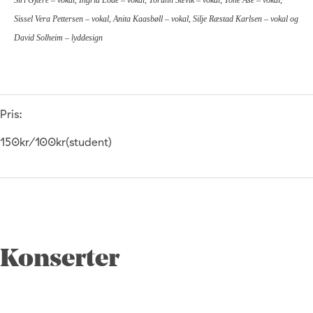
Siri Gjære – vokal, Ingrid Lode – vokal, Torunn Sævik – vokal, Tone Åse – vokal,
Sissel Vera Pettersen – vokal, Anita Kaasbøll – vokal, Silje Ræstad Karlsen – vokal og
David Solheim – lyddesign
Pris:
150kr/100kr(student)
Konserter