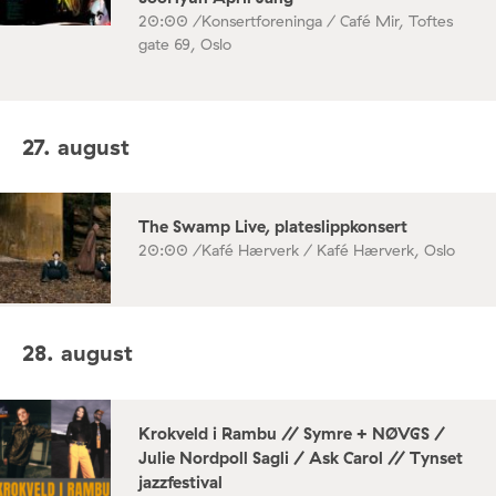
20:00 /
Konsertforeninga / Café Mir, Toftes
gate 69, Oslo
27. august
The Swamp Live, plateslippkonsert
20:00 /
Kafé Hærverk / Kafé Hærverk, Oslo
28. august
Krokveld i Rambu // Symre + NØVGS /
Julie Nordpoll Sagli / Ask Carol // Tynset
jazzfestival