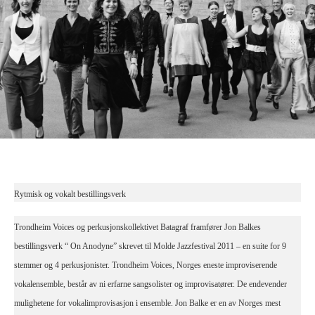
Rytmisk og vokalt bestillingsverk
Trondheim Voices og perkusjonskollektivet Batagraf framfører Jon Balkes
bestillingsverk “ On Anodyne” skrevet til Molde Jazzfestival 2011 – en suite for 9
stemmer og 4 perkusjonister. Trondheim Voices, Norges eneste improviserende
vokalensemble, består av ni erfarne sangsolister og improvisatører. De endevender
mulighetene for vokalimprovisasjon i ensemble. Jon Balke er en av Norges mest