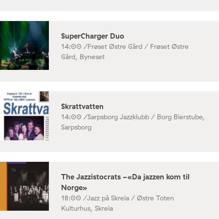
SuperCharger Duo
14:00 /
Frøset Østre Gård / Frøset Østre
Gård, Byneset
Skrattvatten
14:00 /
Sarpsborg Jazzklubb / Borg Bierstube,
Sarpsborg
The Jazzistocrats -«Da jazzen kom til
Norge»
18:00 /
Jazz på Skreia / Østre Toten
Kulturhus, Skreia