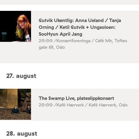
Gutvik Ukentlig: Anna Ueland / Tanja
Orning / Ketil Gutvik + Ungsoloen:
SooHyun April Jang
20:00 /
Konsertforeninga / Café Mir, Toftes
gate 69, Oslo
27. august
The Swamp Live, plateslippkonsert
20:00 /
Kafé Hærverk / Kafé Hærverk, Oslo
28. august