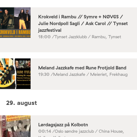
Krokveld i Rambu // Symre + NØVGS /
Julie Nordpoll Sagli / Ask Carol // Tynset
jazzfestival
18:00 /
Tynset Jazzklubb / Rambu, Tynset
Meland Jazzkafe med Rune Frotjold Band
19:30 /
Meland Jazzkafe / Meieriet, Frekhaug
29. august
Lørdagsjazz på Kolbotn
00:14 /
Oslo søndre jazzclub / China House,