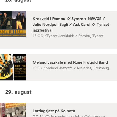
Krokveld i Rambu // Symre + NØVGS /
Julie Nordpoll Sagli / Ask Carol // Tynset
jazzfestival
18:00 /
Tynset Jazzklubb / Rambu, Tynset
Meland Jazzkafe med Rune Frotjold Band
19:30 /
Meland Jazzkafe / Meieriet, Frekhaug
29. august
Lørdagsjazz på Kolbotn
00:14 /
Oslo søndre jazzclub / China House,