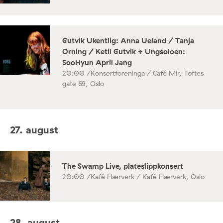
Gutvik Ukentlig: Anna Ueland / Tanja
Orning / Ketil Gutvik + Ungsoloen:
SooHyun April Jang
20:00 /
Konsertforeninga / Café Mir, Toftes
gate 69, Oslo
27. august
The Swamp Live, plateslippkonsert
20:00 /
Kafé Hærverk / Kafé Hærverk, Oslo
28. august