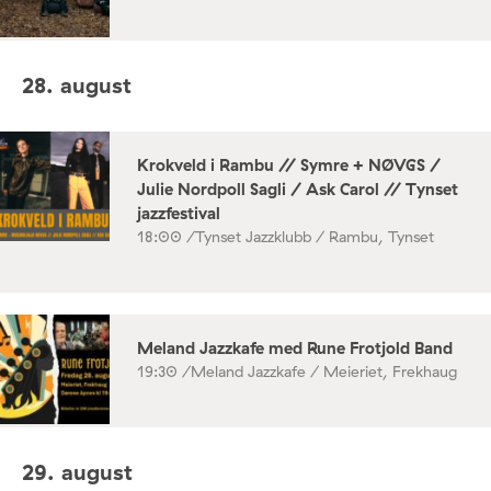
28. august
Krokveld i Rambu // Symre + NØVGS /
Julie Nordpoll Sagli / Ask Carol // Tynset
jazzfestival
18:00 /
Tynset Jazzklubb / Rambu, Tynset
Meland Jazzkafe med Rune Frotjold Band
19:30 /
Meland Jazzkafe / Meieriet, Frekhaug
29. august