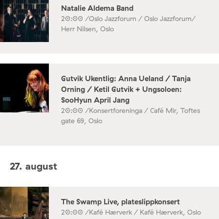
Natalie Aldema Band
20:00 /
Oslo Jazzforum / Oslo Jazzforum/
Herr Nilsen, Oslo
Gutvik Ukentlig: Anna Ueland / Tanja
Orning / Ketil Gutvik + Ungsoloen:
SooHyun April Jang
20:00 /
Konsertforeninga / Café Mir, Toftes
gate 69, Oslo
27. august
The Swamp Live, plateslippkonsert
20:00 /
Kafé Hærverk / Kafé Hærverk, Oslo