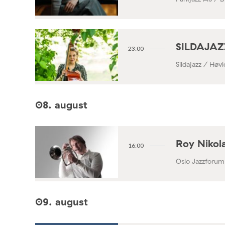
SILDAJAZZ
23:00
Sildajazz / Høv
08. august
Roy Nikola
16:00
Oslo Jazzforum
09. august