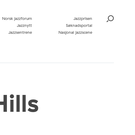
Norsk jazzforum
Jazzprisen
Jazznytt
Søknadsportal
Jazzsentrene
Nasjonal jazzscene
ills