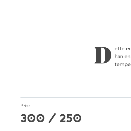
ette e
D
han en
temper
Pris:
300 / 250