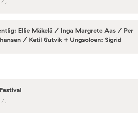
 / ,
ntlig: Ellie Mäkelä / Inga Margrete Aas / Per
hansen / Ketil Gutvik + Ungsoloen: Sigrid
a / Café Mir, Toftes gate 69, Oslo
Festival
 / ,