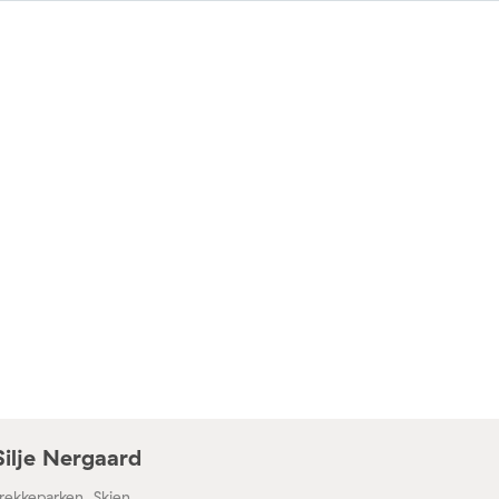
Silje Nergaard
rekkeparken, Skien