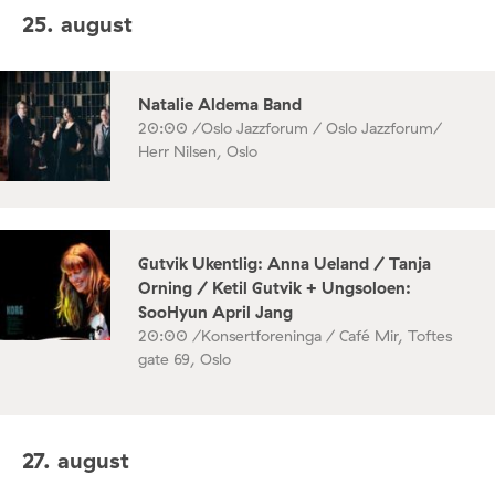
25. august
Natalie Aldema Band
20:00 /
Oslo Jazzforum / Oslo Jazzforum/
Herr Nilsen, Oslo
Gutvik Ukentlig: Anna Ueland / Tanja
Orning / Ketil Gutvik + Ungsoloen:
SooHyun April Jang
20:00 /
Konsertforeninga / Café Mir, Toftes
gate 69, Oslo
27. august