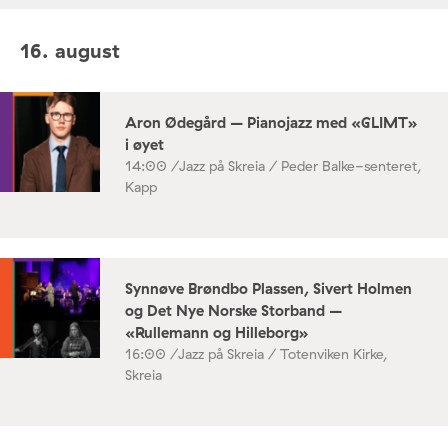
16. august
Aron Ødegård – Pianojazz med «GLIMT»
i øyet
14:00 /
Jazz på Skreia / Peder Balke-senteret,
Kapp
Synnøve Brøndbo Plassen, Sivert Holmen
og Det Nye Norske Storband –
«Rullemann og Hilleborg»
16:00 /
Jazz på Skreia / Totenviken Kirke,
Skreia