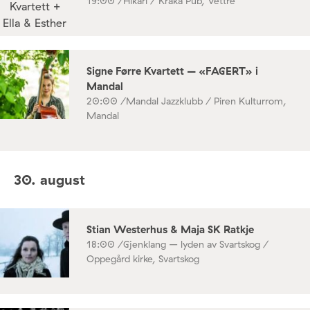
19:00 /
Hikari / Kråka Pub, Vettre
Signe Førre Kvartett – «FAGERT» i
Mandal
20:00 /
Mandal Jazzklubb / Piren Kulturrom,
Mandal
30. august
Stian Westerhus & Maja SK Ratkje
18:00 /
Gjenklang – lyden av Svartskog /
Oppegård kirke, Svartskog