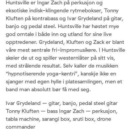
Huntsville er Ingar Zach på perkusjon og
eksotiske indisk-klingende rytmebokser, Tonny
Kluften på kontrabass og Ivar Grydeland på gitar,
banjo og pedal steel. Huntsville har høstet mye
god omtale i både inn og utland for sine live
opptredener. Grydeland, Kluften og Zack er blant
våre mest sentrale fri-impromusikere. I Huntsville
skeier de ut og spiller westernlåter på sitt vis,
med strålende resultat. Selv kaller de musikken
“hypnotiserende yoga-køntri”, kanskje ikke en
sjanger med egen hylle i platesamlingen, men et
band man absolutt bør få med seg.
Ivar Grydeland – gitar, banjo, pedal steel gitar
Tonny Kluften – bass Ingar Zach – perkusjon,
tabla machine, sarangi box, sruti box, drone
commander