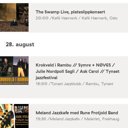
The Swamp Live, plateslippkonsert
20:00 /
Kafé Hærverk / Kafé Hærverk, Oslo
28. august
Krokveld i Rambu // Symre + NØVGS /
Julie Nordpoll Sagli / Ask Carol // Tynset
jazzfestival
18:00 /
Tynset Jazzklubb / Rambu, Tynset
Meland Jazzkafe med Rune Frotjold Band
19:30 /
Meland Jazzkafe / Meieriet, Frekhaug