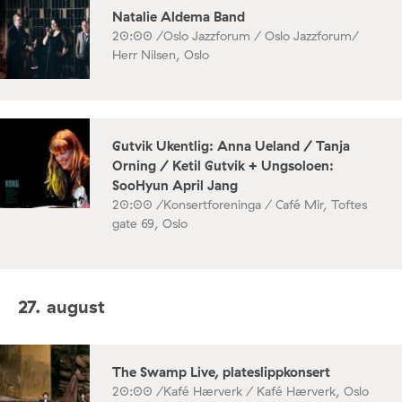
Natalie Aldema Band
20:00 /
Oslo Jazzforum / Oslo Jazzforum/
Herr Nilsen, Oslo
Gutvik Ukentlig: Anna Ueland / Tanja
Orning / Ketil Gutvik + Ungsoloen:
SooHyun April Jang
20:00 /
Konsertforeninga / Café Mir, Toftes
gate 69, Oslo
27. august
The Swamp Live, plateslippkonsert
20:00 /
Kafé Hærverk / Kafé Hærverk, Oslo