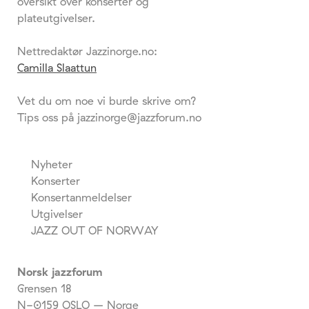
oversikt over konserter og
plateutgivelser.
Nettredaktør Jazzinorge.no:
Camilla Slaattun
Vet du om noe vi burde skrive om?
Tips oss på jazzinorge@jazzforum.no
Nyheter
Konserter
Konsertanmeldelser
Utgivelser
JAZZ OUT OF NORWAY
Norsk jazzforum
Grensen 18
N-0159 OSLO – Norge