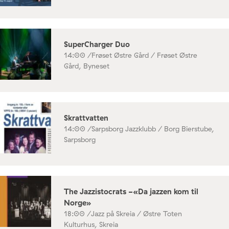
SuperCharger Duo
14:00 /
Frøset Østre Gård / Frøset Østre
Gård, Byneset
Skrattvatten
14:00 /
Sarpsborg Jazzklubb / Borg Bierstube,
Sarpsborg
The Jazzistocrats -«Da jazzen kom til
Norge»
18:00 /
Jazz på Skreia / Østre Toten
Kulturhus, Skreia