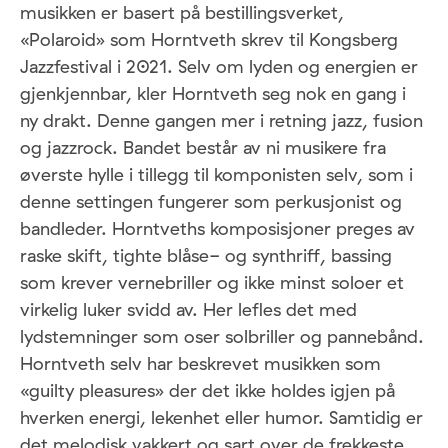
musikken er basert på bestillingsverket,
«Polaroid» som Horntveth skrev til Kongsberg
Jazzfestival i 2021. Selv om lyden og energien er
gjenkjennbar, kler Horntveth seg nok en gang i
ny drakt. Denne gangen mer i retning jazz, fusion
og jazzrock. Bandet består av ni musikere fra
øverste hylle i tillegg til komponisten selv, som i
denne settingen fungerer som perkusjonist og
bandleder. Horntveths komposisjoner preges av
raske skift, tighte blåse- og synthriff, bassing
som krever vernebriller og ikke minst soloer et
virkelig luker svidd av. Her lefles det med
lydstemninger som oser solbriller og pannebånd.
Horntveth selv har beskrevet musikken som
«guilty pleasures» der det ikke holdes igjen på
hverken energi, lekenhet eller humor. Samtidig er
det melodisk vakkert og sart over de frekkeste