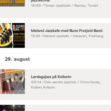
jazzfestival
18:00 /
Tynset Jazzklubb / Rambu, Tynset
Meland Jazzkafe med Rune Frotjold Band
19:30 /
Meland Jazzkafe / Meieriet, Frekhaug
29. august
Lørdagsjazz på Kolbotn
00:14 /
Oslo søndre jazzclub / China House,
Kolben,Kolbotn