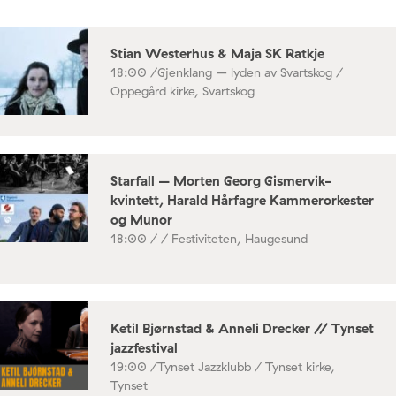
Stian Westerhus & Maja SK Ratkje
18:00 /
Gjenklang – lyden av Svartskog /
Oppegård kirke, Svartskog
Starfall – Morten Georg Gismervik-
kvintett, Harald Hårfagre Kammerorkester
og Munor
18:00 /
/ Festiviteten, Haugesund
Ketil Bjørnstad & Anneli Drecker // Tynset
jazzfestival
19:00 /
Tynset Jazzklubb / Tynset kirke,
Tynset