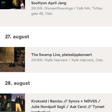
SooHyun April Jang
20:00 /
Konsertforeninga / Café Mir, Toftes
gate 69, Oslo
27. august
The Swamp Live, plateslippkonsert
20:00 /
Kafé Hærverk / Kafé Hærverk, Oslo
28. august
Krokveld i Rambu // Symre + NØVGS /
Julie Nordpoll Sagli / Ask Carol // Tynset