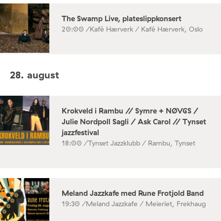
The Swamp Live, plateslippkonsert
20:00 /
Kafé Hærverk / Kafé Hærverk, Oslo
28. august
Krokveld i Rambu // Symre + NØVGS /
Julie Nordpoll Sagli / Ask Carol // Tynset
jazzfestival
18:00 /
Tynset Jazzklubb / Rambu, Tynset
Meland Jazzkafe med Rune Frotjold Band
19:30 /
Meland Jazzkafe / Meieriet, Frekhaug