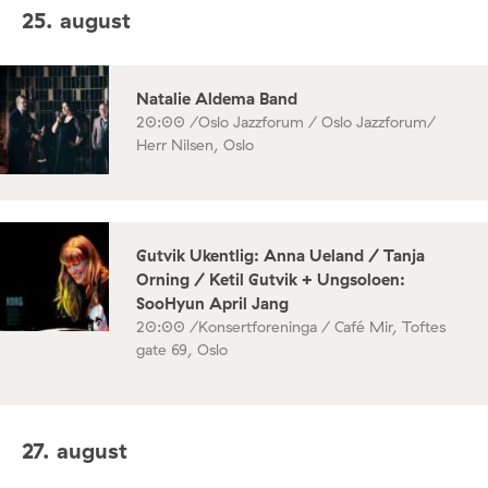
25. august
Natalie Aldema Band
20:00 /
Oslo Jazzforum / Oslo Jazzforum/
Herr Nilsen, Oslo
Gutvik Ukentlig: Anna Ueland / Tanja
Orning / Ketil Gutvik + Ungsoloen:
SooHyun April Jang
20:00 /
Konsertforeninga / Café Mir, Toftes
gate 69, Oslo
27. august