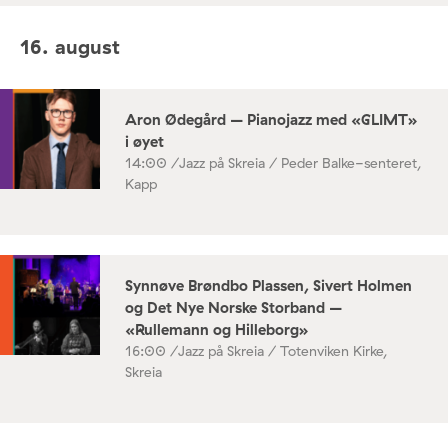
16. august
Aron Ødegård – Pianojazz med «GLIMT»
i øyet
14:00 /
Jazz på Skreia / Peder Balke-senteret,
Kapp
Synnøve Brøndbo Plassen, Sivert Holmen
og Det Nye Norske Storband –
«Rullemann og Hilleborg»
16:00 /
Jazz på Skreia / Totenviken Kirke,
Skreia