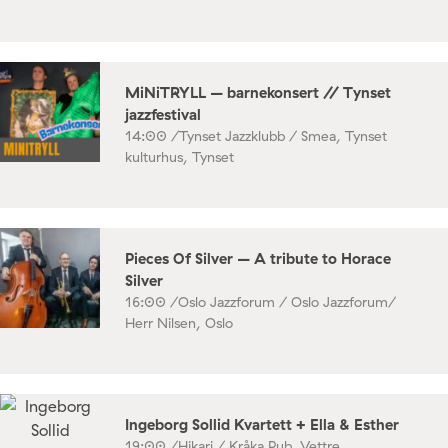
MiNiTRYLL – barnekonsert // Tynset
jazzfestival
14:00 /
Tynset Jazzklubb / Smea, Tynset
kulturhus, Tynset
Pieces Of Silver – A tribute to Horace
Silver
16:00 /
Oslo Jazzforum / Oslo Jazzforum/
Herr Nilsen, Oslo
Ingeborg Sollid Kvartett + Ella & Esther
19:00 /
Hikari / Kråka Pub, Vettre