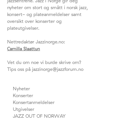
jazzsentrene. Jazz i Norge gir deg
nyheter om stort og smått i norsk jazz,
konsert- og plateanmeldelser samt
oversikt over konserter og
plateutgivelser.
Nettredaktør Jazzinorge.no:
Camilla Slaattun
Vet du om noe vi burde skrive om?
Tips oss på jazzinorge@jazzforum.no
Nyheter
Konserter
Konsertanmeldelser
Utgivelser
JAZZ OUT OF NORWAY