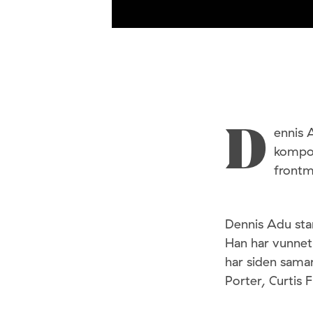
ennis 
D
kompon
frontm
Dennis Adu star
Han har vunnet 
har siden sama
Porter, Curtis 