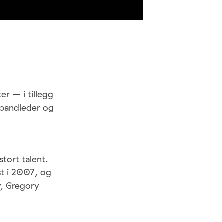
r – i tillegg
 bandleder og
tort talent.
st i 2007, og
y, Gregory