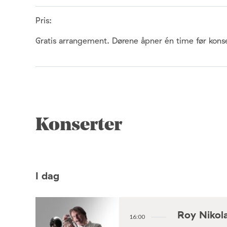
Pris:
Gratis arrangement. Dørene åpner én time før konse
Konserter
I dag
Roy Nikola
16:00