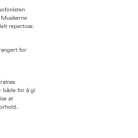
sofonisten
 Musikerne
elt repertoar.
rangert for
rainas
 både for å gi
ise at
forhold.