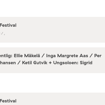
Festival
 / ,
ntlig: Ellie Mäkelä / Inga Margrete Aas / Per
hansen / Ketil Gutvik + Ungsoloen: Sigrid
a / Café Mir, Toftes gate 69, Oslo
Festival