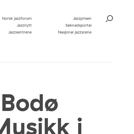
Norsk jazzforum
Jazzprisen
Jazznytt
Søknadsportal
Jazzsentrene
Nasjonal jazzscene
 Bodø
usikk i