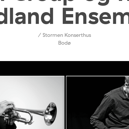
dland Ensem
/ Stormen Konserthus
Bodø