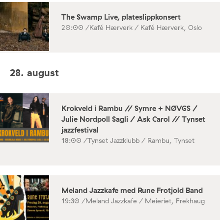
The Swamp Live, plateslippkonsert
20:00 /
Kafé Hærverk / Kafé Hærverk, Oslo
28. august
Krokveld i Rambu // Symre + NØVGS /
Julie Nordpoll Sagli / Ask Carol // Tynset
jazzfestival
18:00 /
Tynset Jazzklubb / Rambu, Tynset
Meland Jazzkafe med Rune Frotjold Band
19:30 /
Meland Jazzkafe / Meieriet, Frekhaug