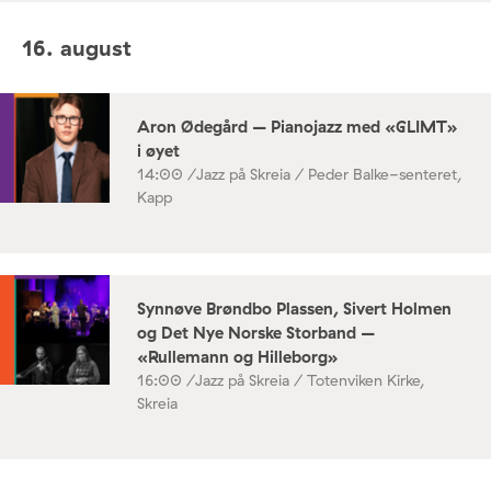
16. august
Aron Ødegård – Pianojazz med «GLIMT»
i øyet
14:00 /
Jazz på Skreia / Peder Balke-senteret,
Kapp
Synnøve Brøndbo Plassen, Sivert Holmen
og Det Nye Norske Storband –
«Rullemann og Hilleborg»
16:00 /
Jazz på Skreia / Totenviken Kirke,
Skreia