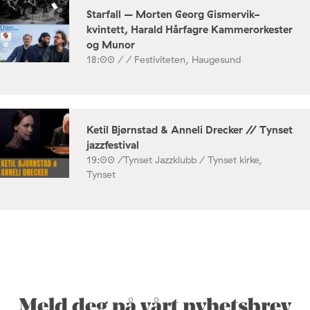
Starfall – Morten Georg Gismervik-
kvintett, Harald Hårfagre Kammerorkester
og Munor
18:00 /
/ Festiviteten, Haugesund
Ketil Bjørnstad & Anneli Drecker // Tynset
jazzfestival
19:00 /
Tynset Jazzklubb / Tynset kirke,
Tynset
Meld deg på vårt nyhetsbrev