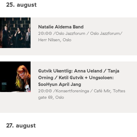
25. august
Natalie Aldema Band
20:00 /
Oslo Jazzforum / Oslo Jazzforum/
Herr Nilsen, Oslo
Gutvik Ukentlig: Anna Ueland / Tanja
Orning / Ketil Gutvik + Ungsoloen:
SooHyun April Jang
20:00 /
Konsertforeninga / Café Mir, Toftes
gate 69, Oslo
27. august