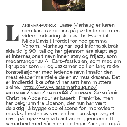
Lasse Marhaug er karen
LASSE MARHAUG SOLO
som kan trampe inn på jazzfesten og uten
videre forklaring skru av the Essential
Miles Davis til fordel for noe gammal
Venom. Marhaug har lagd infernalsk bråk
sida tidlig 90-tall og har gjennom åra skapt seg
et internasjonalt navn innen støy og frijazz, som
medarrangør av All Ears-festivalen, som medlem
i grupper som
og Jazkamer og i en lang rekke
DEL
konstellasjoner med ledende navn innafor den
mest eksperimentielle delen av musikkscena. Det
er imdlertid ikke ofte vi har sett ham mutters
aleine.
http://www.lassemarhaug.no/
/
/
ÄS /
Saksofonist
ABDELNOUR
STRID
STACKEN
THORMAN
Christine Abdelnour er basert i Frankrike, men
har bakgrunn fra Libanon, der hun har vært
delaktig i å bygge opp ei scene for improvisert
musikk. I resten av verden har hun skapt seg et
navn på frijazz-scena blant annet gjennom sitt
samarbeid med vår hjemlige Ingar Zach, og også