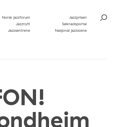
Norsk jazzforum
Jazzprisen
Jazznytt
Søknadsportal
Jazzsentrene
Nasjonal jazzscene
ON!
rondheim