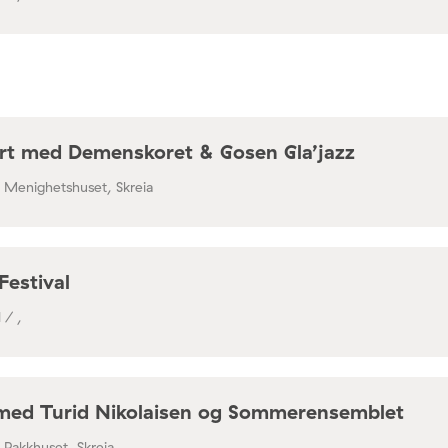
rt med Demenskoret & Gosen Gla’jazz
/ Menighetshuset, Skreia
Festival
 / ,
med Turid Nikolaisen og Sommerensemblet
/ Pakkhuset, Skreia