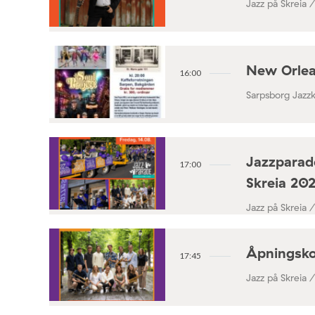
Jazz på Skreia 
New Orlea
16:00
Sarpsborg Jazz
Jazzparade
17:00
Skreia 20
Jazz på Skreia 
Åpningsko
17:45
Jazz på Skreia 