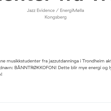
Jazz Evidence / EnergiMølla
Kongsberg
ugne musikkstudenter fra jazzutdanninga i Trondheim ak
bandnavn: BÅNNTRØKKOFON! Dette blir mye energi og l
e!