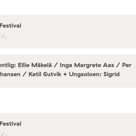
Festival
 / ,
ntlig: Ellie Mäkelä / Inga Margrete Aas / Per
hansen / Ketil Gutvik + Ungsoloen: Sigrid
a / Café Mir, Toftes gate 69, Oslo
Festival
 / ,