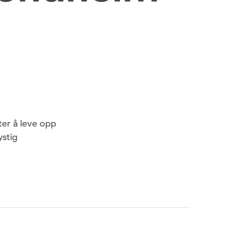
ter å leve opp
ystig