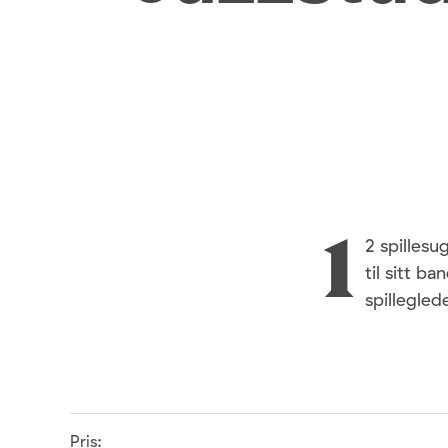
2 spilles
1
til sitt 
spillegled
Pris: