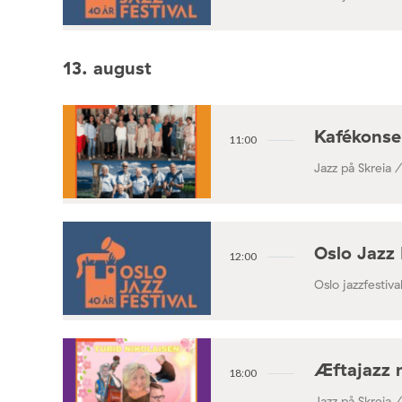
13. august
Kafékonse
11:00
Jazz på Skreia 
Oslo Jazz 
12:00
Oslo jazzfestival
Æftajazz 
18:00
Jazz på Skreia 