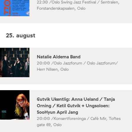
22:30 /
Oslo Swing Jazz Festival / Sentralen,
Forstanderskapsalen, Oslo
25. august
Natalie Aldema Band
20:00 /
Oslo Jazzforum / Oslo Jazzforum/
Herr Nilsen, Oslo
Gutvik Ukentlig: Anna Ueland / Tanja
Orning / Ketil Gutvik + Ungsoloen:
SooHyun April Jang
20:00 /
Konsertforeninga / Café Mir, Toftes
gate 69, Oslo