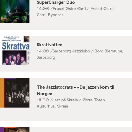
SuperCharger Duo
14:00 /
Frøset Østre Gård / Frøset Østre
Gård, Byneset
Skrattvatten
14:00 /
Sarpsborg Jazzklubb / Borg Bierstube,
Sarpsborg
The Jazzistocrats -«Da jazzen kom til
Norge»
18:00 /
Jazz på Skreia / Østre Toten
Kulturhus, Skreia