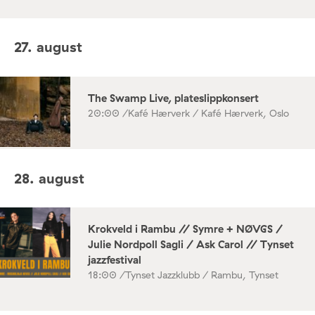
27. august
The Swamp Live, plateslippkonsert
20:00 /
Kafé Hærverk / Kafé Hærverk, Oslo
28. august
Krokveld i Rambu // Symre + NØVGS /
Julie Nordpoll Sagli / Ask Carol // Tynset
jazzfestival
18:00 /
Tynset Jazzklubb / Rambu, Tynset