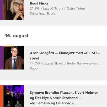
Bodil Niska
21:00 /
Jazz på Skreia / Østre Toten
Kulturhus, Skreia
16. august
Aron Ødegård – Pianojazz med «GLIMT»
i øyet
14:00 /
Jazz på Skreia / Peder Balke-senteret,
Kapp
Synnøve Brøndbo Plassen, Sivert Holmen
og Det Nye Norske Storband –
«Rullemann og Hilleborg»