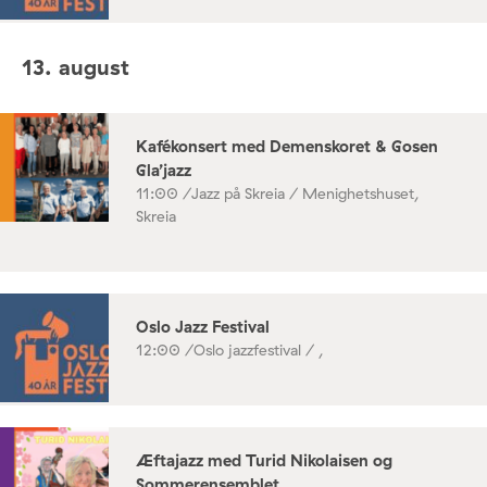
13. august
Kafékonsert med Demenskoret & Gosen
Gla’jazz
11:00 /
Jazz på Skreia / Menighetshuset,
Skreia
Oslo Jazz Festival
12:00 /
Oslo jazzfestival / ,
Æftajazz med Turid Nikolaisen og
Sommerensemblet