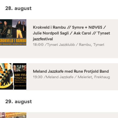
28. august
Krokveld i Rambu // Symre + NØVGS /
Julie Nordpoll Sagli / Ask Carol // Tynset
jazzfestival
18:00 /
Tynset Jazzklubb / Rambu, Tynset
Meland Jazzkafe med Rune Frotjold Band
19:30 /
Meland Jazzkafe / Meieriet, Frekhaug
29. august