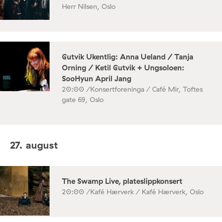
Herr Nilsen, Oslo
Gutvik Ukentlig: Anna Ueland / Tanja
Orning / Ketil Gutvik + Ungsoloen:
SooHyun April Jang
20:00 /
Konsertforeninga / Café Mir, Toftes
gate 69, Oslo
27. august
The Swamp Live, plateslippkonsert
20:00 /
Kafé Hærverk / Kafé Hærverk, Oslo