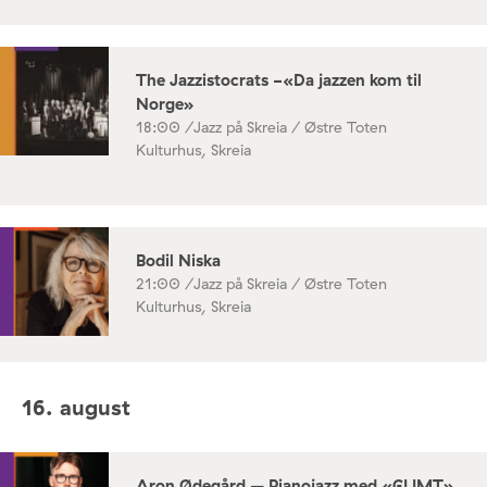
The Jazzistocrats -«Da jazzen kom til
Norge»
18:00 /
Jazz på Skreia / Østre Toten
Kulturhus, Skreia
Bodil Niska
21:00 /
Jazz på Skreia / Østre Toten
Kulturhus, Skreia
16. august
Aron Ødegård – Pianojazz med «GLIMT»