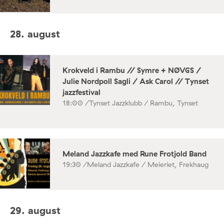
28. august
Krokveld i Rambu // Symre + NØVGS /
Julie Nordpoll Sagli / Ask Carol // Tynset
jazzfestival
18:00 /
Tynset Jazzklubb / Rambu, Tynset
Meland Jazzkafe med Rune Frotjold Band
19:30 /
Meland Jazzkafe / Meieriet, Frekhaug
29. august