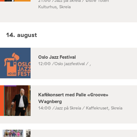
21:00 /
Jazz på Skreia / Østre Toten
Kulturhus, Skreia
14. august
Oslo Jazz Festival
12:00 /
Oslo jazzfestival / ,
Kafékonsert med Palle «Groove»
Wagnberg
14:00 /
Jazz på Skreia / Kaffekruset, Skreia