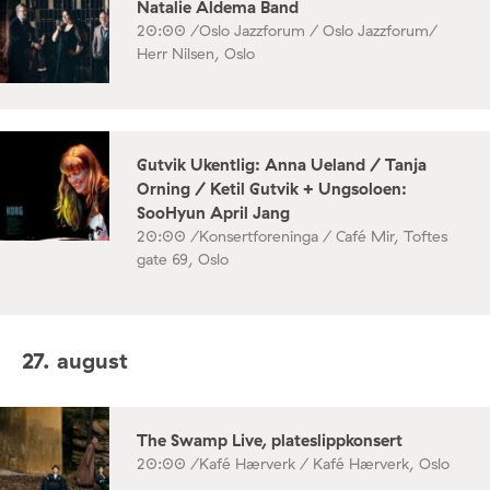
Natalie Aldema Band
20:00 /
Oslo Jazzforum / Oslo Jazzforum/
Herr Nilsen, Oslo
Gutvik Ukentlig: Anna Ueland / Tanja
Orning / Ketil Gutvik + Ungsoloen:
SooHyun April Jang
20:00 /
Konsertforeninga / Café Mir, Toftes
gate 69, Oslo
27. august
The Swamp Live, plateslippkonsert
20:00 /
Kafé Hærverk / Kafé Hærverk, Oslo